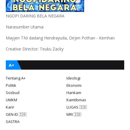
NGOPI DARING BELA NEGARA
Narasumber Utama:
Mayjen TNI dadang Hendrayuda, Dirjen Pothan - Kemhan
Creative Director: Teuku Zacky
A+
Tentang A+
Ideologi
Politik
Ekonomi
Sosbud
Hankam
UMKM
Kamtibmas
Karir
LUGAS 🇮🇩
GEN-ID 🇮🇩
MRI 🇮🇩
SASTRA