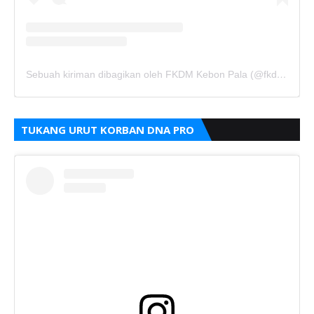
Sebuah kiriman dibagikan oleh FKDM Kebon Pala (@fkdm_kebonpala)
TUKANG URUT KORBAN DNA PRO