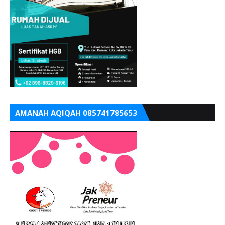
AMANAH AQIQAH 085741785653