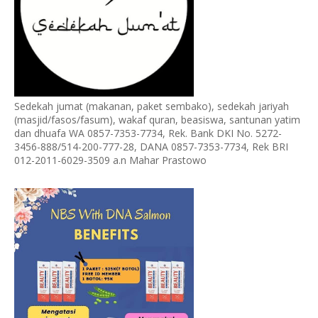
Sedekah jumat (makanan, paket sembako), sedekah jariyah
(masjid/fasos/fasum), wakaf quran, beasiswa, santunan yatim
dan dhuafa WA 0857-7353-7734, Rek. Bank DKI No. 5272-
3456-888/514-200-777-28, DANA 0857-7353-7734, Rek BRI
012-2011-6029-3509 a.n Mahar Prastowo