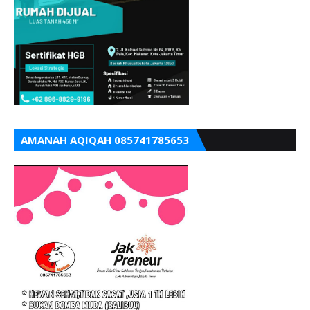
AMANAH AQIQAH 085741785653