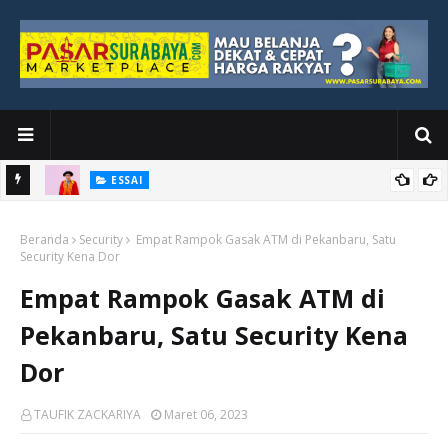
ESSAI
Bawah
Di Kuala Lumpur, Katno Hadi Menyelesaikan Perjalanan yang
Beranda
Tidak Berhenti di Panggung Wisuda
Security
Empat Rampok Gasak ATM di Pekanbaru, Satu
Security Kena Dor
Empat Rampok Gasak ATM di
Pekanbaru, Satu Security Kena
Dor
TAUFIK ZACKARIYA
Maret 06, 2023