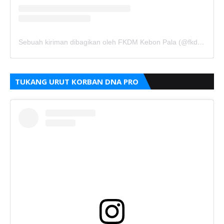
Sebuah kiriman dibagikan oleh FKDM Kebon Pala (@fkdm_kebonpala)
TUKANG URUT KORBAN DNA PRO