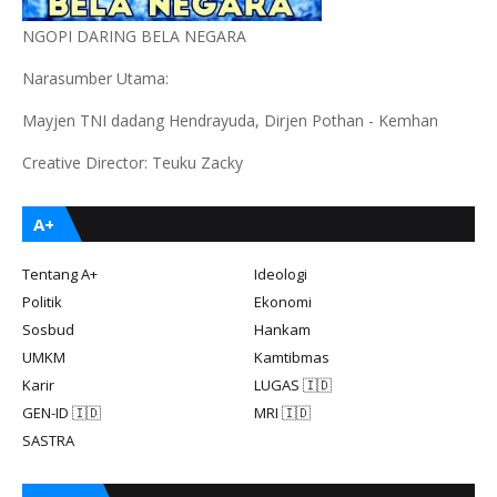
NGOPI DARING BELA NEGARA
Narasumber Utama:
Mayjen TNI dadang Hendrayuda, Dirjen Pothan - Kemhan
Creative Director: Teuku Zacky
A+
Tentang A+
Ideologi
Politik
Ekonomi
Sosbud
Hankam
UMKM
Kamtibmas
Karir
LUGAS 🇮🇩
GEN-ID 🇮🇩
MRI 🇮🇩
SASTRA