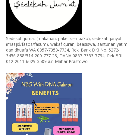
Sedekah jumat (makanan, paket sembako), sedekah jariyah
(masjid/fasos/fasum), wakaf quran, beasiswa, santunan yatim
dan dhuafa WA 0857-7353-7734, Rek. Bank DKI No. 5272-
3456-888/514-200-777-28, DANA 0857-7353-7734, Rek BRI
012-2011-6029-3509 a.n Mahar Prastowo