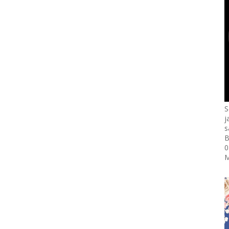
S
j
s
B
0
M