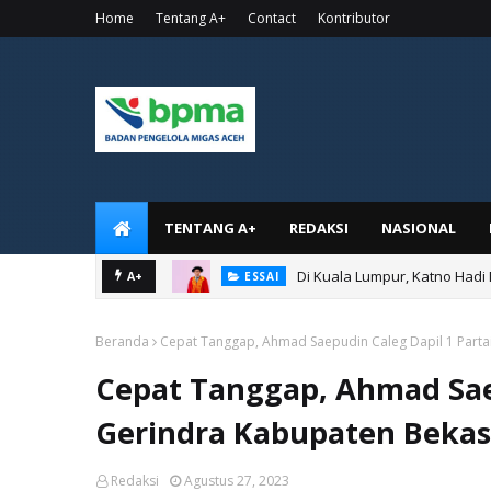
Home
Tentang A+
Contact
Kontributor
TENTANG A+
REDAKSI
NASIONAL
Di Kuala Lumpur, Katno Hadi
A+
ESSAI
Beranda
Cepat Tanggap, Ahmad Saepudin Caleg Dapil 1 Part
Cepat Tanggap, Ahmad Saep
Gerindra Kabupaten Bekas
Redaksi
Agustus 27, 2023