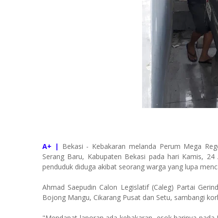
A+ |
Bekasi - Kebakaran melanda Perum Mega Rege
Serang Baru, Kabupaten Bekasi pada hari Kamis, 24
penduduk diduga akibat seorang warga yang lupa mencab
Ahmad Saepudin Calon Legislatif (Caleg) Partai Gerin
Bojong Mangu, Cikarang Pusat dan Setu, sambangi kor
"Mendapat laporan ada kebakaran, esok harinya pada 