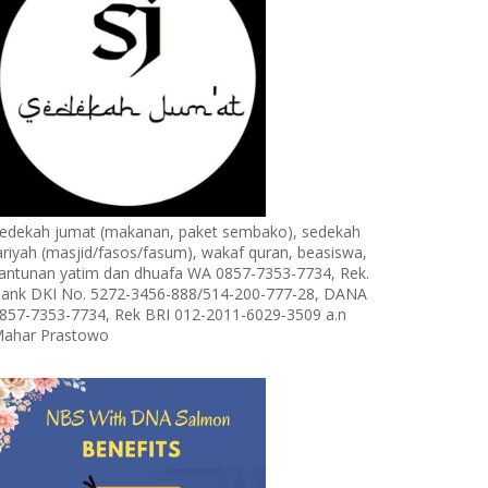
edekah jumat (makanan, paket sembako), sedekah
ariyah (masjid/fasos/fasum), wakaf quran, beasiswa,
antunan yatim dan dhuafa WA 0857-7353-7734, Rek.
ank DKI No. 5272-3456-888/514-200-777-28, DANA
857-7353-7734, Rek BRI 012-2011-6029-3509 a.n
ahar Prastowo