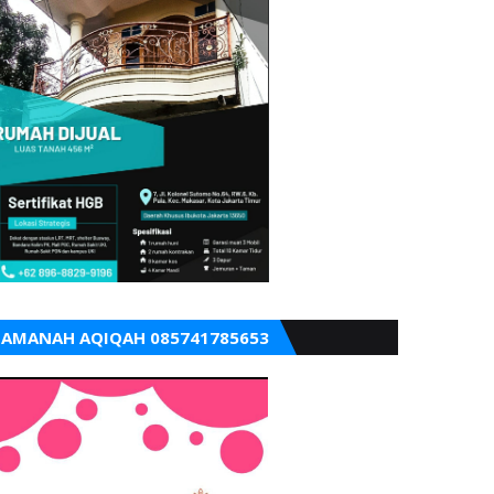
AMANAH AQIQAH 085741785653