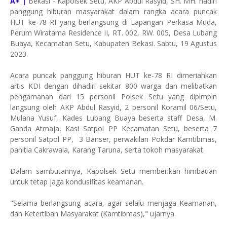
A+ |
Bekasi - Kapolsek Setu, AKP Abdul Rasyid, SH. MH. hadiri
panggung hiburan masyarakat dalam rangka acara puncak
HUT ke-78 RI yang berlangsung di Lapangan Perkasa Muda,
Perum Wiratama Residence II, RT. 002, RW. 005, Desa Lubang
Buaya, Kecamatan Setu, Kabupaten Bekasi. Sabtu, 19 Agustus
2023.
Acara puncak panggung hiburan HUT ke-78 RI dimeriahkan
artis KDI dengan dihadiri sekitar 800 warga dan melibatkan
pengamanan dari 15 personil Polsek Setu yang dipimpin
langsung oleh AKP Abdul Rasyid, 2 personil Koramil 06/Setu,
Mulana Yusuf, Kades Lubang Buaya beserta staff Desa, M.
Ganda Atmaja, Kasi Satpol PP Kecamatan Setu, beserta 7
personil Satpol PP, 3 Banser, perwakilan Pokdar Kamtibmas,
panitia Cakrawala, Karang Taruna, serta tokoh masyarakat.
Dalam sambutannya, Kapolsek Setu memberikan himbauan
untuk tetap jaga kondusifitas keamanan.
"Selama berlangsung acara, agar selalu menjaga Keamanan,
dan Ketertiban Masyarakat (Kamtibmas)," ujarnya.