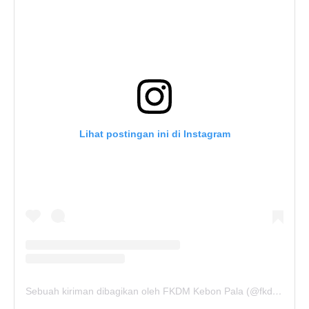
Lihat postingan ini di Instagram
Sebuah kiriman dibagikan oleh FKDM Kebon Pala (@fkdm_kebonpala)