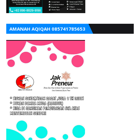
AMANAH AQIQAH 085741785653