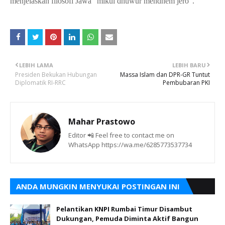
menjelaskan filosofi Jawa "mikul dhuwur mendhem jero".
LEBIH LAMA
LEBIH BARU
Presiden Bekukan Hubungan
Massa Islam dan DPR-GR Tuntut
Diplomatik RI-RRC
Pembubaran PKI
Mahar Prastowo
Editor 📲 Feel free to contact me on
WhatsApp https://wa.me/6285773537734
ANDA MUNGKIN MENYUKAI POSTINGAN INI
Pelantikan KNPI Rumbai Timur Disambut
Dukungan, Pemuda Diminta Aktif Bangun