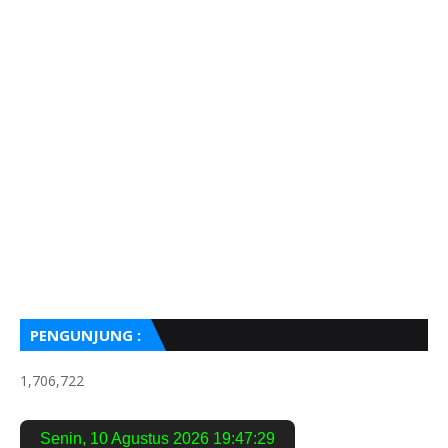
PENGUNJUNG :
1,706,722
Senin
,
10 Agustus 2026
19:47:31