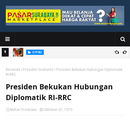
OPINI
Kemerdekaan yang Masih Jauh dari Dada Rakyat Paling Bawah
Beranda
Presiden Soeharto
Presiden Bekukan Hubungan Diplomatik
RI-RRC
Presiden Bekukan Hubungan
Diplomatik RI-RRC
Mahar Prastowo
Oktober 01, 1970