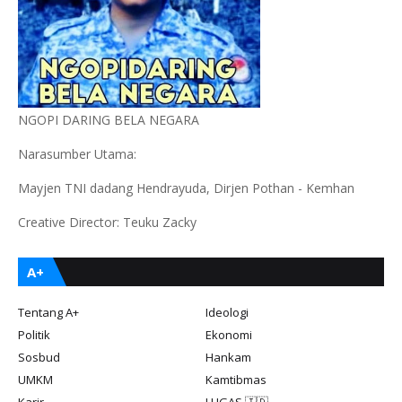
NGOPI DARING BELA NEGARA
Narasumber Utama:
Mayjen TNI dadang Hendrayuda, Dirjen Pothan - Kemhan
Creative Director: Teuku Zacky
A+
Tentang A+
Ideologi
Politik
Ekonomi
Sosbud
Hankam
UMKM
Kamtibmas
Karir
LUGAS 🇮🇩