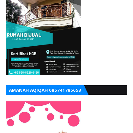
AMANAH AQIQAH 085741785653