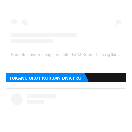
Sebuah kiriman dibagikan oleh FKDM Kebon Pala (@fkdm_kebonpala)
TUKANG URUT KORBAN DNA PRO