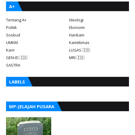
A+
Tentang A+
Ideologi
Politik
Ekonomi
Sosbud
Hankam
UMKM
Kamtibmas
Karir
LUGAS 🇮🇩
GEN-ID 🇮🇩
MRI 🇮🇩
SASTRA
LABELS
MP-JELAJAH PUSARA