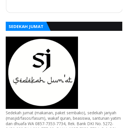
SEDEKAH JUMAT
Sedekah jumat (makanan, paket sembako), sedekah jariyah
(masjid/fasos/fasum), wakaf quran, beasiswa, santunan yatim
dan dhuafa WA 0857-7353-7734, Rek. Bank DKI No. 5272-