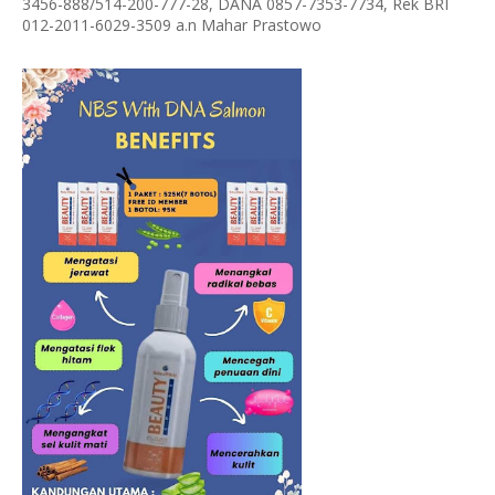
3456-888/514-200-777-28, DANA 0857-7353-7734, Rek BRI
012-2011-6029-3509 a.n Mahar Prastowo