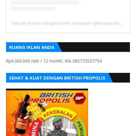
Sebuah kiriman dibagikan oleh kumparan (@kumparancom)
RUANG IKLAN ANDA
Rp6.000.000 nett / 12 month, WA 085773537734
SEHAT & KUAT DENGAN BRITISH PROPOLIS