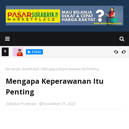
ESSAI
Bawah
Di Kuala Lumpur, Katno Hadi Menyelesaikan Perjalanan yang
Beranda
Tidak Berhenti di Panggung Wisuda
kesehatan
Mengapa Keperawanan Itu Penting
Mengapa Keperawanan Itu
Penting
Mahar Prastowo
November 21, 2023