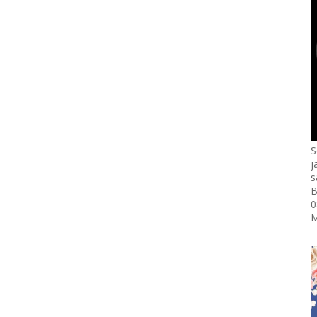
S
j
s
B
0
M