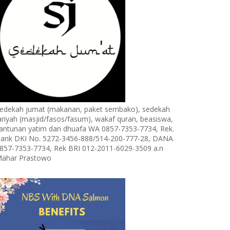
edekah jumat (makanan, paket sembako), sedekah
ariyah (masjid/fasos/fasum), wakaf quran, beasiswa,
antunan yatim dan dhuafa WA 0857-7353-7734, Rek.
ank DKI No. 5272-3456-888/514-200-777-28, DANA
857-7353-7734, Rek BRI 012-2011-6029-3509 a.n
ahar Prastowo