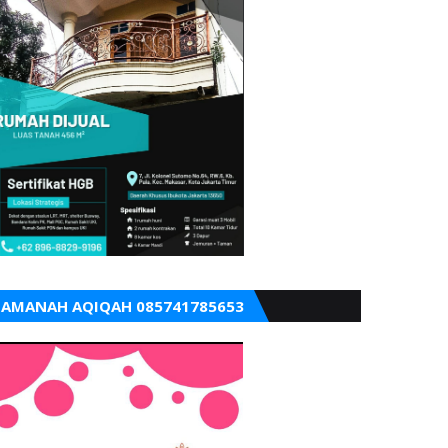
AMANAH AQIQAH 085741785653