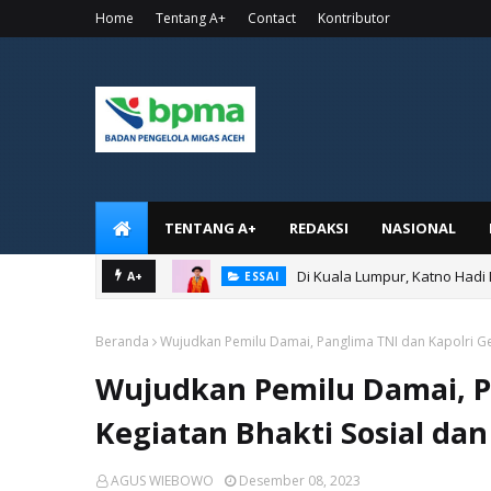
Home
Tentang A+
Contact
Kontributor
TENTANG A+
REDAKSI
NASIONAL
Di Kuala Lumpur, Katno Hadi
A+
ESSAI
Beranda
Wujudkan Pemilu Damai, Panglima TNI dan Kapolri Gel
Wujudkan Pemilu Damai, Pa
Kegiatan Bhakti Sosial da
AGUS WIEBOWO
Desember 08, 2023