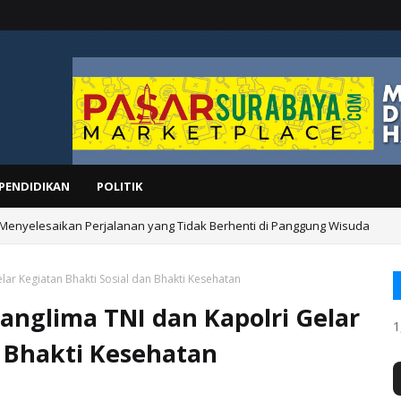
PENDIDIKAN
POLITIK
 Menyelesaikan Perjalanan yang Tidak Berhenti di Panggung Wisuda
ar Kegiatan Bhakti Sosial dan Bhakti Kesehatan
nglima TNI dan Kapolri Gelar
1
n Bhakti Kesehatan