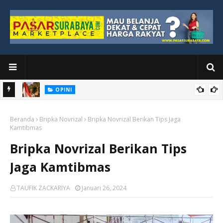
OPINI
Kemerdekaan yang Masih Jauh dari Dada Rakyat Paling Bawah
ESSAI
Di Kuala Lumpur, Katno Hadi Menyelesaikan Perjalanan yang
Beranda
Bripka Novrizal
Bripka Novrizal Berikan Tips Jaga
Tidak Berhenti di Panggung Wisuda
Kamtibmas
Bripka Novrizal Berikan Tips
Jaga Kamtibmas
TAUFIK ZACKARIYA
Januari 26, 2024