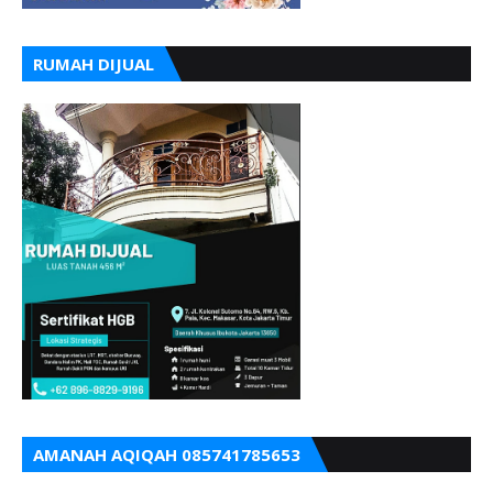
RUMAH DIJUAL
AMANAH AQIQAH 085741785653