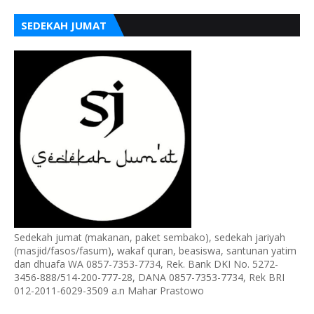
SEDEKAH JUMAT
Sedekah jumat (makanan, paket sembako), sedekah jariyah
(masjid/fasos/fasum), wakaf quran, beasiswa, santunan yatim
dan dhuafa WA 0857-7353-7734, Rek. Bank DKI No. 5272-
3456-888/514-200-777-28, DANA 0857-7353-7734, Rek BRI
012-2011-6029-3509 a.n Mahar Prastowo