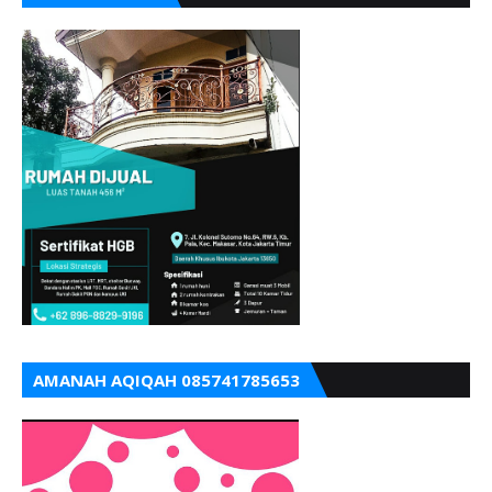
AMANAH AQIQAH 085741785653