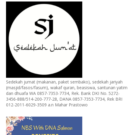
Sedekah jumat (makanan, paket sembako), sedekah jariyah
(masjid/fasos/fasum), wakaf quran, beasiswa, santunan yatim
dan dhuafa WA 0857-7353-7734, Rek. Bank DKI No. 5272-
3456-888/514-200-777-28, DANA 0857-7353-7734, Rek BRI
012-2011-6029-3509 a.n Mahar Prastowo