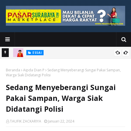
ESSAI
Bawah
Di Kuala Lumpur, Katno Hadi Menyelesaikan Perjalanan yang
Beranda
Tidak Berhenti di Panggung Wisuda
Aipda Dian P
Sedang Menyeberangi Sungai Pakai Sampan,
Warga Siak Didatangi Polisi
Sedang Menyeberangi Sungai
Pakai Sampan, Warga Siak
Didatangi Polisi
TAUFIK ZACKARIYA
Januari 22, 2024