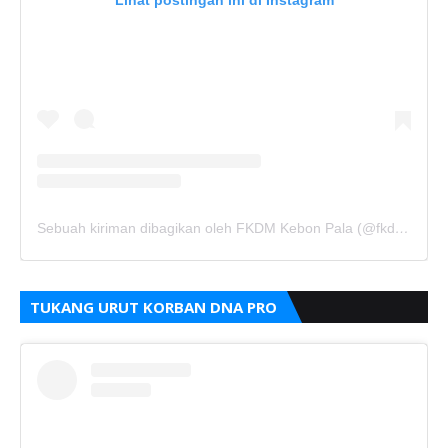
Lihat postingan ini di Instagram
Sebuah kiriman dibagikan oleh FKDM Kebon Pala (@fkdm_kebonpala)
TUKANG URUT KORBAN DNA PRO