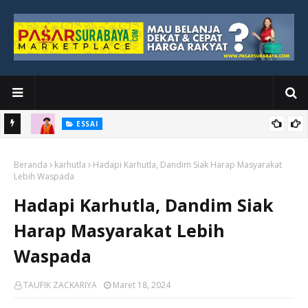
ESSAI
Bawah
Di Kuala Lumpur, Katno Hadi Menyelesaikan Perjalanan yang
Beranda
Tidak Berhenti di Panggung Wisuda
karhutla
Hadapi Karhutla, Dandim Siak Harap Masyarakat
Lebih Waspada
Hadapi Karhutla, Dandim Siak
Harap Masyarakat Lebih
Waspada
TAUFIK ZACKARIYA
Maret 18, 2024