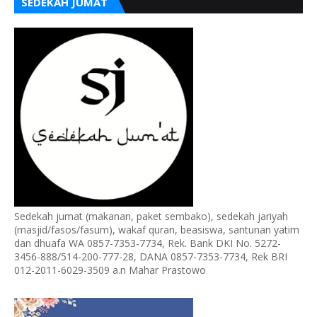
SEDEKAH JUMAT
Sedekah jumat (makanan, paket sembako), sedekah jariyah
(masjid/fasos/fasum), wakaf quran, beasiswa, santunan yatim
dan dhuafa WA 0857-7353-7734, Rek. Bank DKI No. 5272-
3456-888/514-200-777-28, DANA 0857-7353-7734, Rek BRI
012-2011-6029-3509 a.n Mahar Prastowo