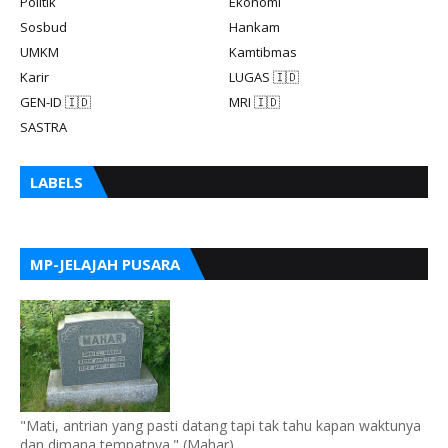
Politik
Ekonomi
Sosbud
Hankam
UMKM
Kamtibmas
Karir
LUGAS 🇮🇩
GEN-ID 🇮🇩
MRI 🇮🇩
SASTRA
LABELS
MP-JELAJAH PUSARA
"Mati, antrian yang pasti datang tapi tak tahu kapan waktunya
dan dimana tempatnya." (Mahar)