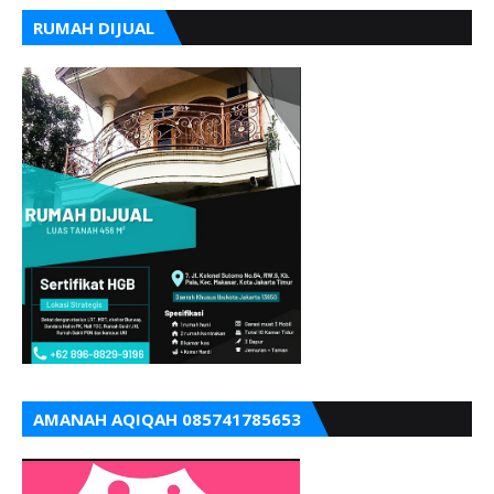
RUMAH DIJUAL
AMANAH AQIQAH 085741785653