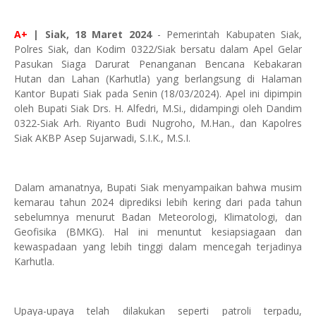
A+
| Siak, 18 Maret 2024
- Pemerintah Kabupaten Siak,
Polres Siak, dan Kodim 0322/Siak bersatu dalam Apel Gelar
Pasukan Siaga Darurat Penanganan Bencana Kebakaran
Hutan dan Lahan (Karhutla) yang berlangsung di Halaman
Kantor Bupati Siak pada Senin (18/03/2024). Apel ini dipimpin
oleh Bupati Siak Drs. H. Alfedri, M.Si., didampingi oleh Dandim
0322-Siak Arh. Riyanto Budi Nugroho, M.Han., dan Kapolres
Siak AKBP Asep Sujarwadi, S.I.K., M.S.I.
Dalam amanatnya, Bupati Siak menyampaikan bahwa musim
kemarau tahun 2024 diprediksi lebih kering dari pada tahun
sebelumnya menurut Badan Meteorologi, Klimatologi, dan
Geofisika (BMKG). Hal ini menuntut kesiapsiagaan dan
kewaspadaan yang lebih tinggi dalam mencegah terjadinya
Karhutla.
Upaya-upaya telah dilakukan seperti patroli terpadu,