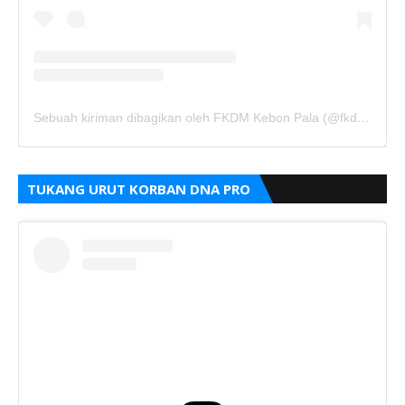
Sebuah kiriman dibagikan oleh FKDM Kebon Pala (@fkdm_kebonpala)
TUKANG URUT KORBAN DNA PRO