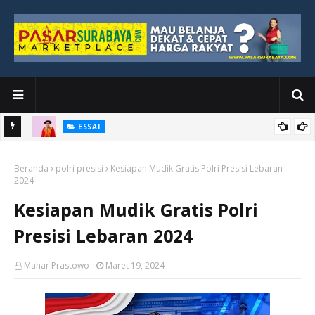
ESSAI
Bawah
Di Kuala Lumpur, Katno Hadi Menyelesaikan Perjalanan yang
Beranda
Tidak Berhenti di Panggung Wisuda
polri presisi
Kesiapan Mudik Gratis Polri Presisi Lebaran
2024
Kesiapan Mudik Gratis Polri
Presisi Lebaran 2024
Mahar Prastowo
Maret 19, 2024