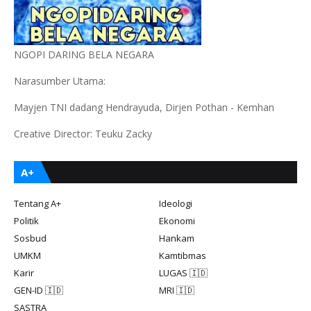
NGOPI DARING BELA NEGARA
Narasumber Utama:
Mayjen TNI dadang Hendrayuda, Dirjen Pothan - Kemhan
Creative Director: Teuku Zacky
A+
Tentang A+
Ideologi
Politik
Ekonomi
Sosbud
Hankam
UMKM
Kamtibmas
Karir
LUGAS 🇮🇩
GEN-ID 🇮🇩
MRI 🇮🇩
SASTRA