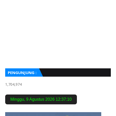
PENGUNJUNG :
1,704,974
Minggu
,
9 Agustus 2026
12:37:11