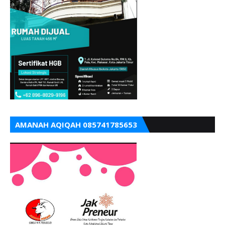
AMANAH AQIQAH 085741785653