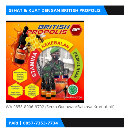
SEHAT & KUAT DENGAN BRITISH PROPOLIS
WA 0858-8006-9702 (Serka Gunawan/Babinsa Kramatjati)
PARI | 0857-7353-7734