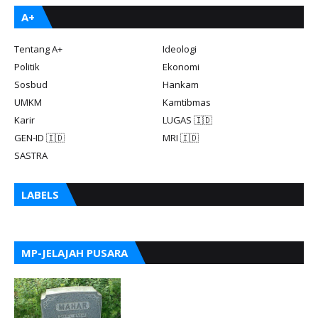
A+
Tentang A+
Ideologi
Politik
Ekonomi
Sosbud
Hankam
UMKM
Kamtibmas
Karir
LUGAS 🇮🇩
GEN-ID 🇮🇩
MRI 🇮🇩
SASTRA
LABELS
MP-JELAJAH PUSARA