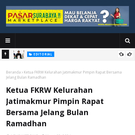
EDITORIAL
yang
Ketika Media Kehilangan Iklan, Kolaborasi Menjadi Harapan Baru
Beranda
Ketua FKRW Kelurahan Jatimakmur Pimpin Rapat Bersama
Jelang Bulan Ramadhan
Ketua FKRW Kelurahan
Jatimakmur Pimpin Rapat
Bersama Jelang Bulan
Ramadhan