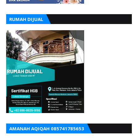
RUMAH DIJUAL
AMANAH AQIQAH 085741785653