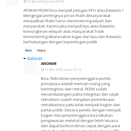
16 Mei 2024 pukul 09.05
APAKAH FKDM bisa menjadi petugas KPU atau Bawaslu.?
Mengingat pentingnya peran Fkdm dimasyarakat
menjadikan Fkdm harus memonitoring wilyah dan
masyarakat. Karena jika menjadi kpu atau Bawaslu
kemungkinan wilayah atau masyarakat Tidak
termonitoring dikarenakan tugas dari kpu dan Bawaslu
berhubungan dengan kepentingan politik
Balas
Hapus
Balasan
ANONIM
16 Mei 2024 pukul 22.15
Bisa. Rekrutmen penyelenggara pemilu
prinsipnya adalah mencari orang yang
berintegritas dan netral, FKDM sudah
menandatangani pakta integritas dan sejak
rekrutmen sudah menjalani pemeriksaan
netralitasnya yaitu tidak menjadi bagian dari
partai politik. Dimasa pemilu dengan menjadi
bagian dari penyelenggara bisa lakukan
pengawasan melekat dengan lebih leluasa
dan dapat berkoordinasi cepat dengan para
pihak jika ada potensi gangguan dan konflik