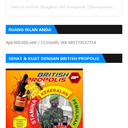
Sebuah kiriman dibagikan oleh kumparan (@kumparancom)
RUANG IKLAN ANDA
Rp6.000.000 nett / 12 month, WA 085773537734
SEHAT & KUAT DENGAN BRITISH PROPOLIS