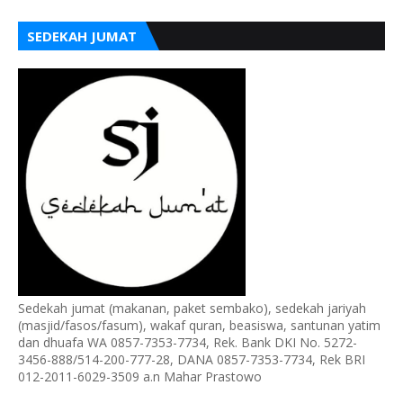
SEDEKAH JUMAT
Sedekah jumat (makanan, paket sembako), sedekah jariyah
(masjid/fasos/fasum), wakaf quran, beasiswa, santunan yatim
dan dhuafa WA 0857-7353-7734, Rek. Bank DKI No. 5272-
3456-888/514-200-777-28, DANA 0857-7353-7734, Rek BRI
012-2011-6029-3509 a.n Mahar Prastowo