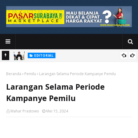
EDITORIAL
Ketika Media Kehilangan Iklan, Kolaborasi Menjadi Harapan Baru
MEREKA MENCURI PAPAN TULIS
PUISI
Beranda
Pemilu
Larangan Selama Periode Kampanye Pemilu
Larangan Selama Periode
Kampanye Pemilu
Mahar Prastowo
Mei 15, 2024