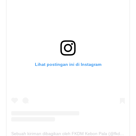
Lihat postingan ini di Instagram
Sebuah kiriman dibagikan oleh FKDM Kebon Pala (@fkdm_kebonpala)