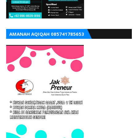
AMANAH AQIQAH 085741785653