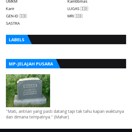
UMKM
Kamtibmas
Karir
LUGAS 🇮🇩
GEN-ID 🇮🇩
MRI 🇮🇩
SASTRA
LABELS
MP-JELAJAH PUSARA
"Mati, antrian yang pasti datang tapi tak tahu kapan waktunya
dan dimana tempatnya." (Mahar)