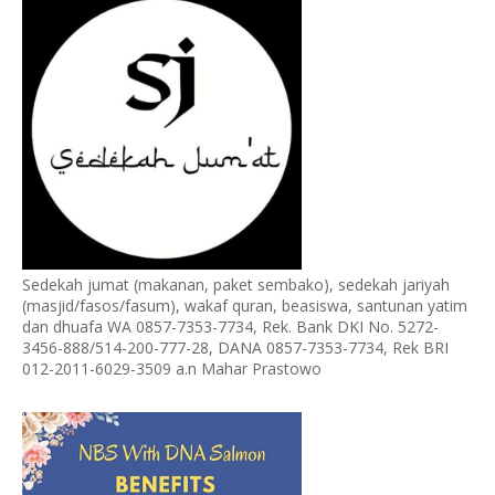
Sedekah jumat (makanan, paket sembako), sedekah jariyah
(masjid/fasos/fasum), wakaf quran, beasiswa, santunan yatim
dan dhuafa WA 0857-7353-7734, Rek. Bank DKI No. 5272-
3456-888/514-200-777-28, DANA 0857-7353-7734, Rek BRI
012-2011-6029-3509 a.n Mahar Prastowo