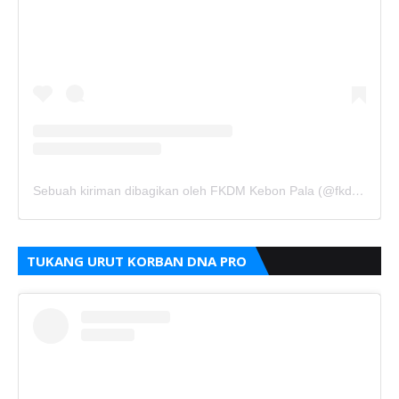
Sebuah kiriman dibagikan oleh FKDM Kebon Pala (@fkdm_kebonpala)
TUKANG URUT KORBAN DNA PRO