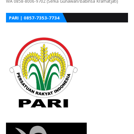
WA 0858-8006-9702 (Serka Gunawan/Babinsa Kramatjati)
PARI | 0857-7353-7734