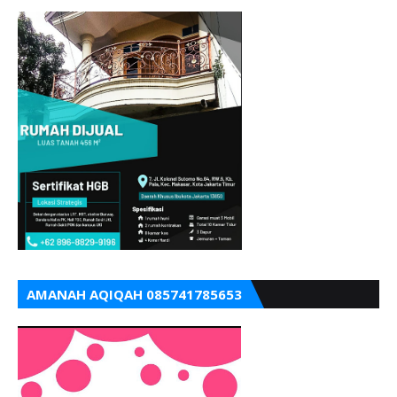
AMANAH AQIQAH 085741785653