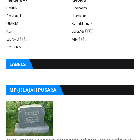
Tentang A+
Ideologi
Politik
Ekonomi
Sosbud
Hankam
UMKM
Kamtibmas
Karir
LUGAS 🇮🇩
GEN-ID 🇮🇩
MRI 🇮🇩
SASTRA
LABELS
MP-JELAJAH PUSARA