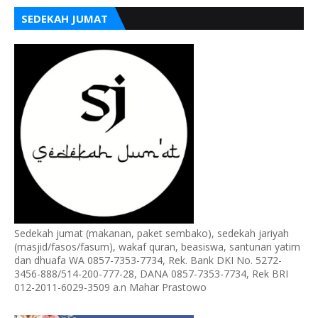
SEDEKAH JUMAT
Sedekah jumat (makanan, paket sembako), sedekah jariyah
(masjid/fasos/fasum), wakaf quran, beasiswa, santunan yatim
dan dhuafa WA 0857-7353-7734, Rek. Bank DKI No. 5272-
3456-888/514-200-777-28, DANA 0857-7353-7734, Rek BRI
012-2011-6029-3509 a.n Mahar Prastowo