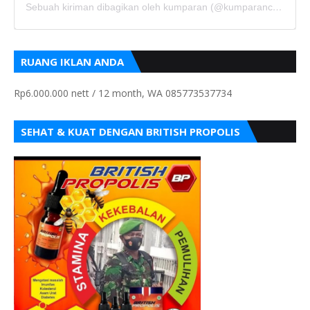
Sebuah kiriman dibagikan oleh kumparan (@kumparancom)
RUANG IKLAN ANDA
Rp6.000.000 nett / 12 month, WA 085773537734
SEHAT & KUAT DENGAN BRITISH PROPOLIS