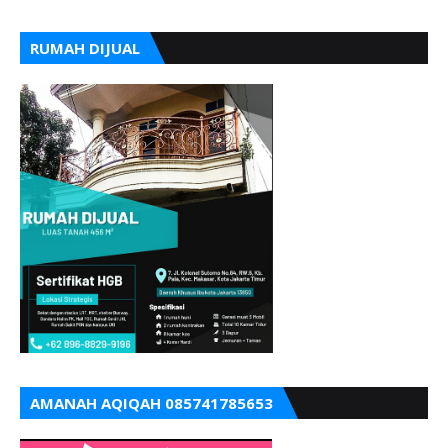
RUMAH DIJUAL
AMANAH AQIQAH 085741785653