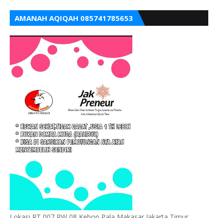
AMANAH AQIQAH 085741785653
Lokasi RT 007 RW 08 Kebon Pala Makasar Jakarta Timur,