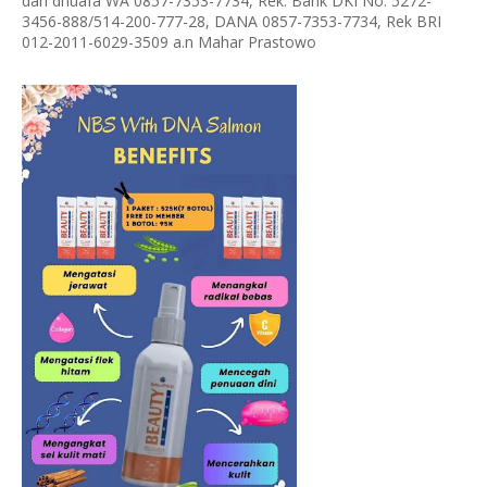
dan dhuafa WA 0857-7353-7734, Rek. Bank DKI No. 5272-
3456-888/514-200-777-28, DANA 0857-7353-7734, Rek BRI
012-2011-6029-3509 a.n Mahar Prastowo