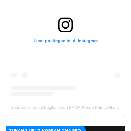
Lihat postingan ini di Instagram
Sebuah kiriman dibagikan oleh FKDM Kebon Pala (@fkdm_kebonpala)
TUKANG URUT KORBAN DNA PRO