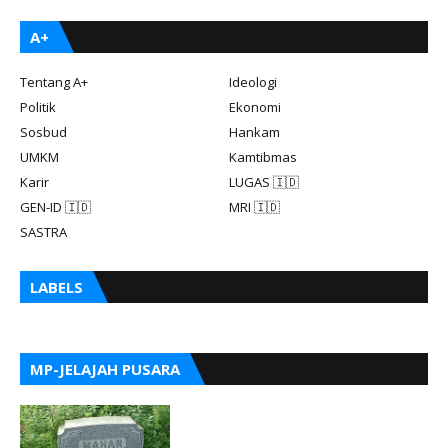
A+
Tentang A+
Ideologi
Politik
Ekonomi
Sosbud
Hankam
UMKM
Kamtibmas
Karir
LUGAS 🇮🇩
GEN-ID 🇮🇩
MRI 🇮🇩
SASTRA
LABELS
MP-JELAJAH PUSARA