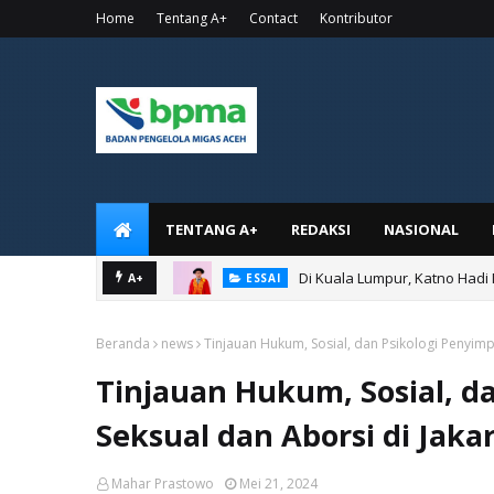
Home
Tentang A+
Contact
Kontributor
TENTANG A+
REDAKSI
NASIONAL
Di Kuala Lumpur, Katno Hadi
A+
ESSAI
Beranda
news
Tinjauan Hukum, Sosial, dan Psikologi Penyimp
Tinjauan Hukum, Sosial, d
Seksual dan Aborsi di Jaka
Mahar Prastowo
Mei 21, 2024