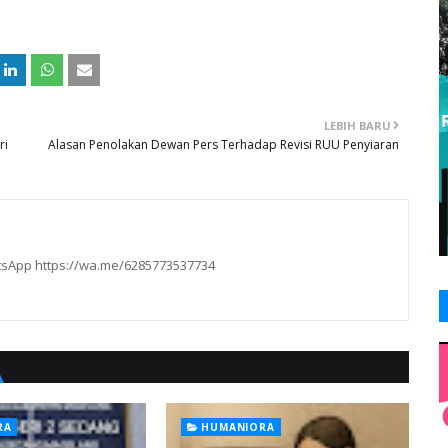
LEBIH BARU
ri
Alasan Penolakan Dewan Pers Terhadap Revisi RUU Penyiaran
hatsApp https://wa.me/6285773537734
RA
HUMANIORA