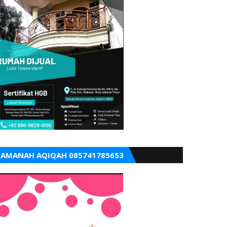
AMANAH AQIQAH 085741785653