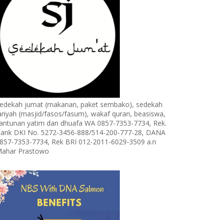
edekah jumat (makanan, paket sembako), sedekah
ariyah (masjid/fasos/fasum), wakaf quran, beasiswa,
antunan yatim dan dhuafa WA 0857-7353-7734, Rek.
ank DKI No. 5272-3456-888/514-200-777-28, DANA
857-7353-7734, Rek BRI 012-2011-6029-3509 a.n
ahar Prastowo