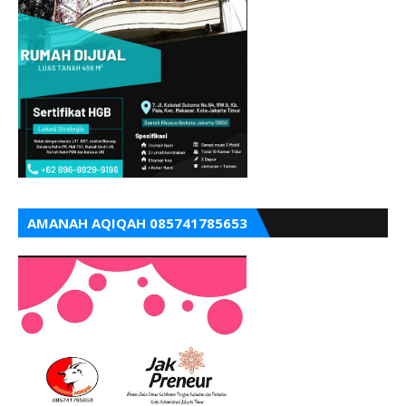
AMANAH AQIQAH 085741785653