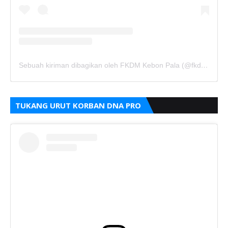
Sebuah kiriman dibagikan oleh FKDM Kebon Pala (@fkdm_kebonpala)
TUKANG URUT KORBAN DNA PRO