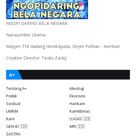
NGOPI DARING BELA NEGARA
Narasumber Utama:
Mayjen TNI dadang Hendrayuda, Dirjen Pothan - Kemhan
Creative Director: Teuku Zacky
A+
Tentang A+
Ideologi
Politik
Ekonomi
Sosbud
Hankam
UMKM
Kamtibmas
Karir
LUGAS 🇮🇩
GEN-ID 🇮🇩
MRI 🇮🇩
SASTRA