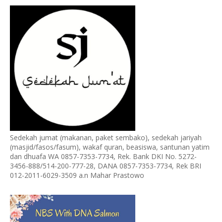
Sedekah jumat (makanan, paket sembako), sedekah jariyah
(masjid/fasos/fasum), wakaf quran, beasiswa, santunan yatim
dan dhuafa WA 0857-7353-7734, Rek. Bank DKI No. 5272-
3456-888/514-200-777-28, DANA 0857-7353-7734, Rek BRI
012-2011-6029-3509 a.n Mahar Prastowo