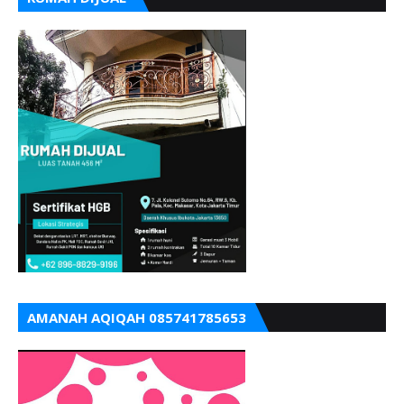
AMANAH AQIQAH 085741785653