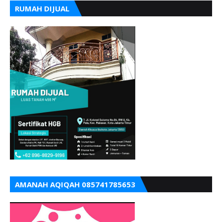
RUMAH DIJUAL
AMANAH AQIQAH 085741785653