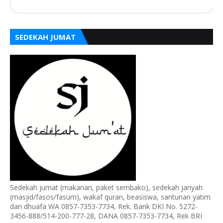
SEDEKAH JUMAT
Sedekah jumat (makanan, paket sembako), sedekah jariyah
(masjid/fasos/fasum), wakaf quran, beasiswa, santunan yatim
dan dhuafa WA 0857-7353-7734, Rek. Bank DKI No. 5272-
3456-888/514-200-777-28, DANA 0857-7353-7734, Rek BRI