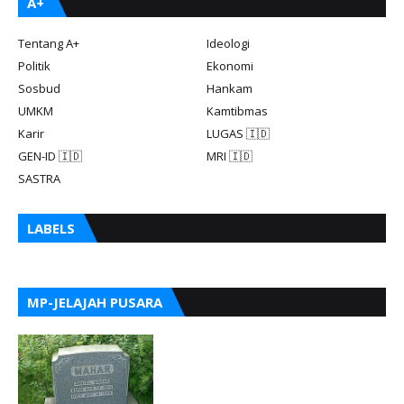
A+
Tentang A+
Ideologi
Politik
Ekonomi
Sosbud
Hankam
UMKM
Kamtibmas
Karir
LUGAS 🇮🇩
GEN-ID 🇮🇩
MRI 🇮🇩
SASTRA
LABELS
MP-JELAJAH PUSARA