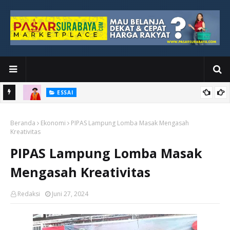
ESSAI
Bawah
Di Kuala Lumpur, Katno Hadi Menyelesaikan Perjalanan yang
Beranda
Tidak Berhenti di Panggung Wisuda
Ekonomi
PIPAS Lampung Lomba Masak Mengasah
Kreativitas
PIPAS Lampung Lomba Masak
Mengasah Kreativitas
Redaksi
Juni 27, 2024