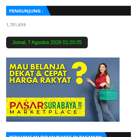
PENGUNJUNG :
1,701,659
Jumat
,
7 Agustus 2026
01:20:36
PERJUANGAN BIDAN/NAKES DI PASAMAN