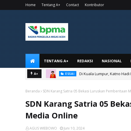
Home
Tentang A+
Contact
Kontributor
TENTANG A+
REDAKSI
NASIONAL
Di Kuala Lumpur, Katno Hadi
A+
ESSAI
Beranda
SDN Karang Satria 05 Bekasi Luruskan Pemberitaan M
SDN Karang Satria 05 Beka
Media Online
AGUS WIEBOWO
Juni 10, 2024