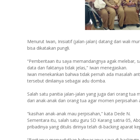
Menurut Iwan, Inisiatif (jalan-jalan) datang dari wali 
bisa dikatakan pungli.
“Pemberitaan itu saya memandangnya agak melebar, say
data dan faktanya tidak jelas,” Iwan menegaskan.
Iwan menekankan bahwa tidak pernah ada masalah anta
tersebut dinilainya sebagai adu domba.
Salah satu panitia jalan-jalan yang juga dari orang tu
dari anak-anak dan orang tua agar momen perpisahan 
“kasihan anak-anak mau perpisahan,” kata Dede N.
Sementara itu, salah satu guru SD Karang satria 05, A
pribadinya yang ditulis dirinya telah di-backing aparat 
“Beritanya menyudutkan bahwasanya saya di-backingin po