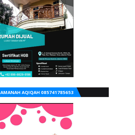
AMANAH AQIQAH 085741785653