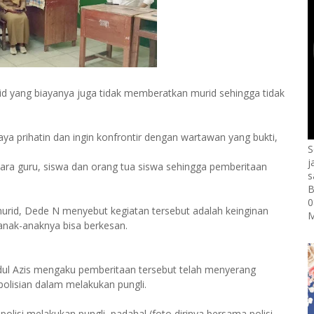
murid yang biayanya juga tidak memberatkan murid sehingga tidak
a prihatin dan ingin konfrontir dengan wartawan yang bukti,
S
j
ra guru, siswa dan orang tua siswa sehingga pemberitaan
s
B
0
a murid, Dede N menyebut kegiatan tersebut adalah keinginan
M
anak-anaknya bisa berkesan.
bdul Azis mengaku pemberitaan tersebut telah menyerang
kepolisian dalam melakukan pungli.
lisi melakukan pungli, padahal (foto dirinya bersama polisi