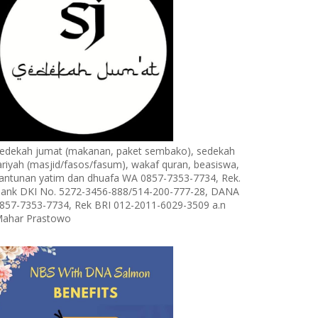
edekah jumat (makanan, paket sembako), sedekah
ariyah (masjid/fasos/fasum), wakaf quran, beasiswa,
antunan yatim dan dhuafa WA 0857-7353-7734, Rek.
ank DKI No. 5272-3456-888/514-200-777-28, DANA
857-7353-7734, Rek BRI 012-2011-6029-3509 a.n
ahar Prastowo