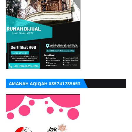
AMANAH AQIQAH 085741785653