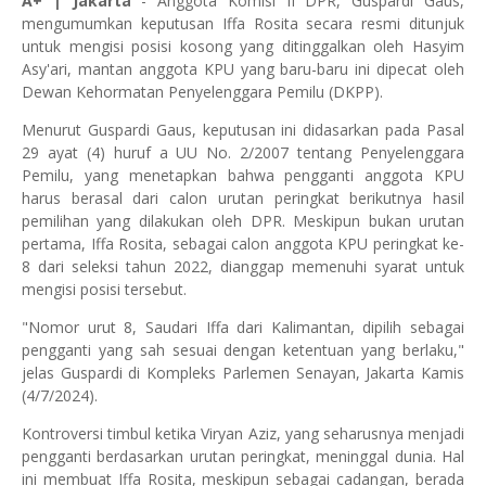
A+ | Jakarta
- Anggota Komisi II DPR, Guspardi Gaus,
mengumumkan keputusan Iffa Rosita secara resmi ditunjuk
untuk mengisi posisi kosong yang ditinggalkan oleh Hasyim
Asy'ari, mantan anggota KPU yang baru-baru ini dipecat oleh
Dewan Kehormatan Penyelenggara Pemilu (DKPP).
Menurut Guspardi Gaus, keputusan ini didasarkan pada Pasal
29 ayat (4) huruf a UU No. 2/2007 tentang Penyelenggara
Pemilu, yang menetapkan bahwa pengganti anggota KPU
harus berasal dari calon urutan peringkat berikutnya hasil
pemilihan yang dilakukan oleh DPR. Meskipun bukan urutan
pertama, Iffa Rosita, sebagai calon anggota KPU peringkat ke-
8 dari seleksi tahun 2022, dianggap memenuhi syarat untuk
mengisi posisi tersebut.
"Nomor urut 8, Saudari Iffa dari Kalimantan, dipilih sebagai
pengganti yang sah sesuai dengan ketentuan yang berlaku,"
jelas Guspardi di Kompleks Parlemen Senayan, Jakarta Kamis
(4/7/2024).
Kontroversi timbul ketika Viryan Aziz, yang seharusnya menjadi
pengganti berdasarkan urutan peringkat, meninggal dunia. Hal
ini membuat Iffa Rosita, meskipun sebagai cadangan, berada