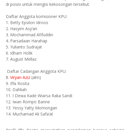
di posisi untuk mengisi kekosongan tersebut.
Daftar Anggota komisioner KPU:
1. Betty Epsilon Idroos
2. Hasyim Asy’ari
3. Mochammad Afifuddin
4. Parsadaan Harahap
5. Yulianto Sudrajat
6. Idham Holik
7. August Mellaz
Daftar Cadangan Anggota KPU:
8.
Viryan Aziz
(alm)
9. Iffa Rosita
10. Dahliah
11. I Dewa Kade Wiarsa Raka Sandi
12. Iwan Rompo Banne
13. Yessy Yatty Momongan
14. Muchamad Ali Safa’at