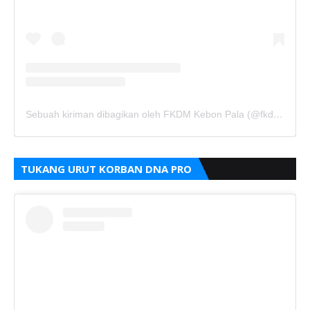
Sebuah kiriman dibagikan oleh FKDM Kebon Pala (@fkdm_kebonpala)
TUKANG URUT KORBAN DNA PRO