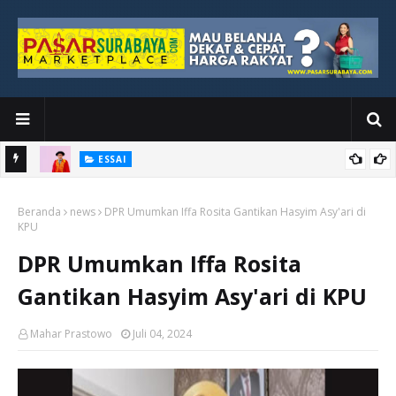
ESSAI
Bawah
Di Kuala Lumpur, Katno Hadi Menyelesaikan Perjalanan yang
Beranda
Tidak Berhenti di Panggung Wisuda
news
DPR Umumkan Iffa Rosita Gantikan Hasyim Asy'ari di
KPU
DPR Umumkan Iffa Rosita
Gantikan Hasyim Asy'ari di KPU
Mahar Prastowo
Juli 04, 2024