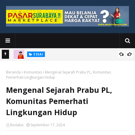
ESSAI
Bawah
Di Kuala Lumpur, Katno Hadi Menyelesaikan Perjalanan yang
Beranda
Tidak Berhenti di Panggung Wisuda
Komunitas
Mengenal Sejarah Prabu PL, Komunitas
Pemerhati Lingkungan Hidup
Mengenal Sejarah Prabu PL,
Komunitas Pemerhati
Lingkungan Hidup
Redaksi
September 17, 2024