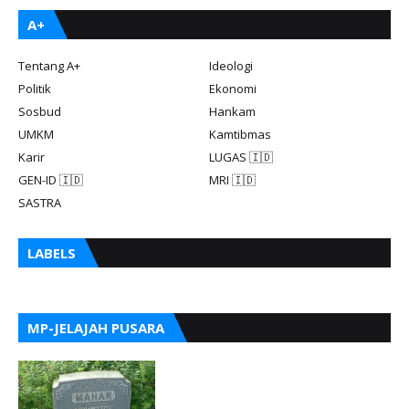
A+
Tentang A+
Ideologi
Politik
Ekonomi
Sosbud
Hankam
UMKM
Kamtibmas
Karir
LUGAS 🇮🇩
GEN-ID 🇮🇩
MRI 🇮🇩
SASTRA
LABELS
MP-JELAJAH PUSARA