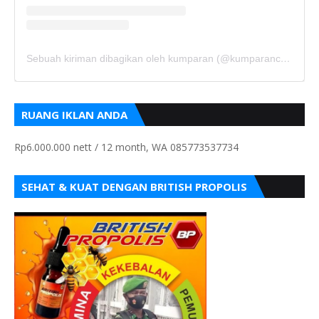
Sebuah kiriman dibagikan oleh kumparan (@kumparancom)
RUANG IKLAN ANDA
Rp6.000.000 nett / 12 month, WA 085773537734
SEHAT & KUAT DENGAN BRITISH PROPOLIS