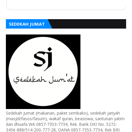
SEDEKAH JUMAT
Sedekah jumat (makanan, paket sembako), sedekah jariyah
(masjid/fasos/fasum), wakaf quran, beasiswa, santunan yatim
dan dhuafa WA 0857-7353-7734, Rek. Bank DKI No. 5272-
3456-888/514-200-777-28, DANA 0857-7353-7734, Rek BRI