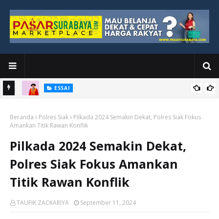
ESSAI
Bawah
Di Kuala Lumpur, Katno Hadi Menyelesaikan Perjalanan yang
Beranda
Tidak Berhenti di Panggung Wisuda
Polres Siak
Pilkada 2024 Semakin Dekat, Polres Siak Fokus
Amankan Titik Rawan Konflik
Pilkada 2024 Semakin Dekat,
Polres Siak Fokus Amankan
Titik Rawan Konflik
TAUFIK ZACKARIYA
September 11, 2024