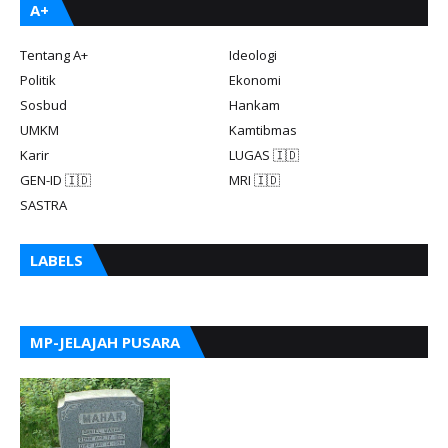
A+
Tentang A+
Ideologi
Politik
Ekonomi
Sosbud
Hankam
UMKM
Kamtibmas
Karir
LUGAS 🇮🇩
GEN-ID 🇮🇩
MRI 🇮🇩
SASTRA
LABELS
MP-JELAJAH PUSARA