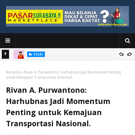
ESSAI
Bawah
Di Kuala Lumpur, Katno Hadi Menyelesaikan Perjalanan yang
Beranda
Tidak Berhenti di Panggung Wisuda
Rivan A. Purwantono: Harhubnas Jadi Momentum Penting
untuk Kemajuan Transportasi Nasional.
Rivan A. Purwantono:
Harhubnas Jadi Momentum
Penting untuk Kemajuan
Transportasi Nasional.