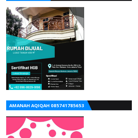
AMANAH AQIQAH 085741785653