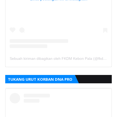
Sebuah kiriman dibagikan oleh FKDM Kebon Pala (@fkdm_kebonpala)
TUKANG URUT KORBAN DNA PRO