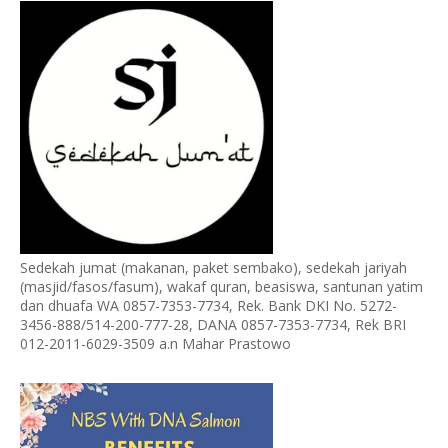
Sedekah jumat (makanan, paket sembako), sedekah jariyah
(masjid/fasos/fasum), wakaf quran, beasiswa, santunan yatim
dan dhuafa WA 0857-7353-7734, Rek. Bank DKI No. 5272-
3456-888/514-200-777-28, DANA 0857-7353-7734, Rek BRI
012-2011-6029-3509 a.n Mahar Prastowo