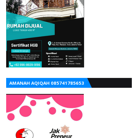
AMANAH AQIQAH 085741785653