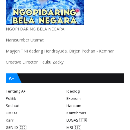
NGOPI DARING BELA NEGARA
Narasumber Utama:
Mayjen TNI dadang Hendrayuda, Dirjen Pothan - Kemhan
Creative Director: Teuku Zacky
A+
Tentang A+
Ideologi
Politik
Ekonomi
Sosbud
Hankam
UMKM
Kamtibmas
Karir
LUGAS 🇮🇩
GEN-ID 🇮🇩
MRI 🇮🇩