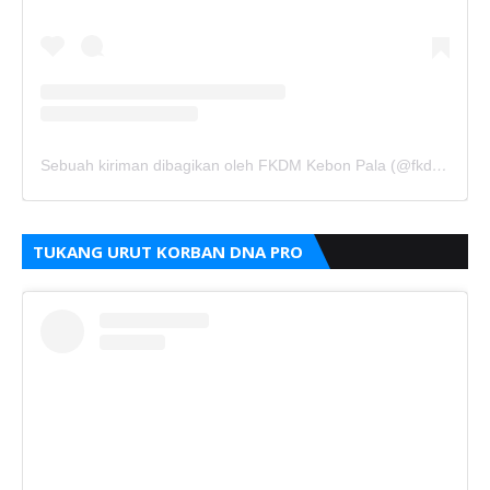
Sebuah kiriman dibagikan oleh FKDM Kebon Pala (@fkdm_kebonpala)
TUKANG URUT KORBAN DNA PRO