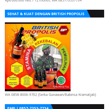
Rp6.000.000 nett / 12 month, WA 085773537734
SEHAT & KUAT DENGAN BRITISH PROPOLIS
WA 0858-8006-9702 (Serka Gunawan/Babinsa Kramatjati)
PARI | 0857-7353-7734