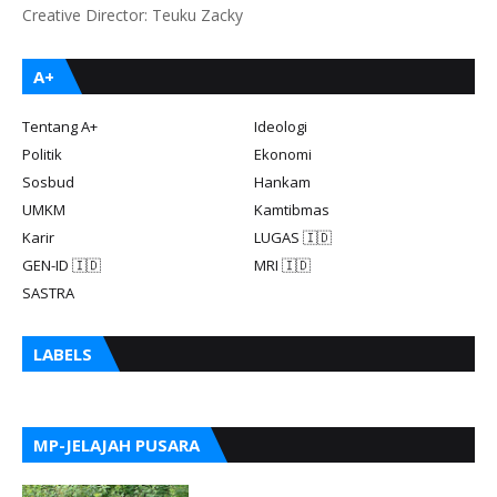
Creative Director: Teuku Zacky
A+
Tentang A+
Ideologi
Politik
Ekonomi
Sosbud
Hankam
UMKM
Kamtibmas
Karir
LUGAS 🇮🇩
GEN-ID 🇮🇩
MRI 🇮🇩
SASTRA
LABELS
MP-JELAJAH PUSARA