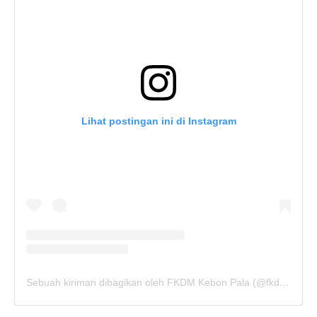
Lihat postingan ini di Instagram
Sebuah kiriman dibagikan oleh FKDM Kebon Pala (@fkdm_kebonpala)