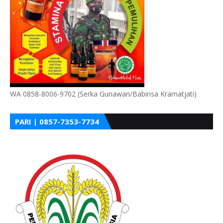
WA 0858-8006-9702 (Serka Gunawan/Babinsa Kramatjati)
PARI | 0857-7353-7734