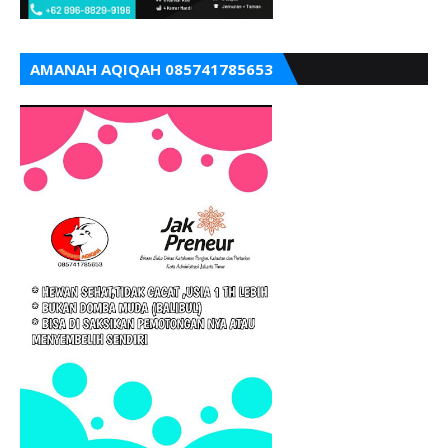
AMANAH AQIQAH 085741785653