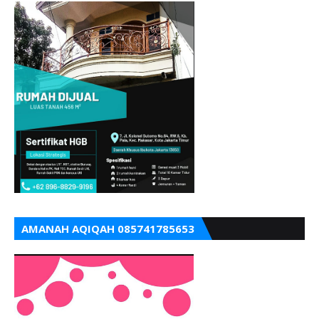
AMANAH AQIQAH 085741785653