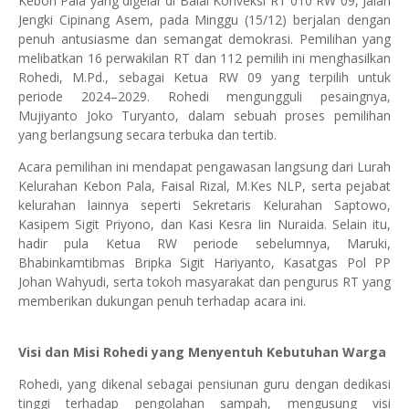
Kebon Pala yang digelar di Balai Konveksi RT 010 RW 09, Jalan
Jengki Cipinang Asem, pada Minggu (15/12) berjalan dengan
penuh antusiasme dan semangat demokrasi. Pemilihan yang
melibatkan 16 perwakilan RT dan 112 pemilih ini menghasilkan
Rohedi, M.Pd., sebagai Ketua RW 09 yang terpilih untuk
periode 2024–2029. Rohedi mengungguli pesaingnya,
Mujiyanto Joko Turyanto, dalam sebuah proses pemilihan
yang berlangsung secara terbuka dan tertib.
Acara pemilihan ini mendapat pengawasan langsung dari Lurah
Kelurahan Kebon Pala, Faisal Rizal, M.Kes NLP, serta pejabat
kelurahan lainnya seperti Sekretaris Kelurahan Saptowo,
Kasipem Sigit Priyono, dan Kasi Kesra Iin Nuraida. Selain itu,
hadir pula Ketua RW periode sebelumnya, Maruki,
Bhabinkamtibmas Bripka Sigit Hariyanto, Kasatgas Pol PP
Johan Wahyudi, serta tokoh masyarakat dan pengurus RT yang
memberikan dukungan penuh terhadap acara ini.
Visi dan Misi Rohedi yang Menyentuh Kebutuhan Warga
Rohedi, yang dikenal sebagai pensiunan guru dengan dedikasi
tinggi terhadap pengolahan sampah, mengusung visi