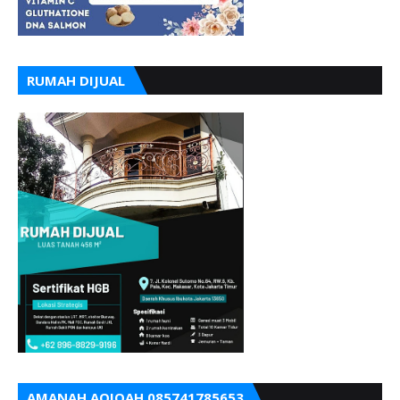
RUMAH DIJUAL
AMANAH AQIQAH 085741785653