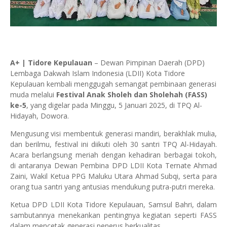
A+ | Tidore Kepulauan
– Dewan Pimpinan Daerah (DPD)
Lembaga Dakwah Islam Indonesia (LDII) Kota Tidore
Kepulauan kembali menggugah semangat pembinaan generasi
muda melalui
Festival Anak Sholeh dan Sholehah (FASS)
ke-5
, yang digelar pada Minggu, 5 Januari 2025, di TPQ Al-
Hidayah, Dowora.
Mengusung visi membentuk generasi mandiri, berakhlak mulia,
dan berilmu, festival ini diikuti oleh 30 santri TPQ Al-Hidayah.
Acara berlangsung meriah dengan kehadiran berbagai tokoh,
di antaranya Dewan Pembina DPD LDII Kota Ternate Ahmad
Zaini, Wakil Ketua PPG Maluku Utara Ahmad Subqi, serta para
orang tua santri yang antusias mendukung putra-putri mereka.
Ketua DPD LDII Kota Tidore Kepulauan, Samsul Bahri, dalam
sambutannya menekankan pentingnya kegiatan seperti FASS
dalam mencetak generasi penerus berkualitas.