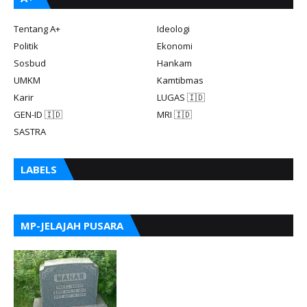
Tentang A+
Ideologi
Politik
Ekonomi
Sosbud
Hankam
UMKM
Kamtibmas
Karir
LUGAS 🇮🇩
GEN-ID 🇮🇩
MRI 🇮🇩
SASTRA
LABELS
MP-JELAJAH PUSARA