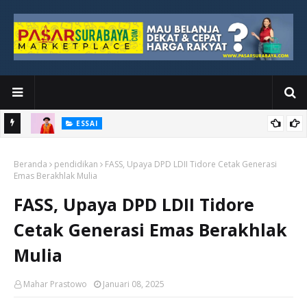
ESSAI
Bawah
Di Kuala Lumpur, Katno Hadi Menyelesaikan Perjalanan yang
Beranda
Tidak Berhenti di Panggung Wisuda
pendidikan
FASS, Upaya DPD LDII Tidore Cetak Generasi
Emas Berakhlak Mulia
FASS, Upaya DPD LDII Tidore
Cetak Generasi Emas Berakhlak
Mulia
Mahar Prastowo
Januari 08, 2025