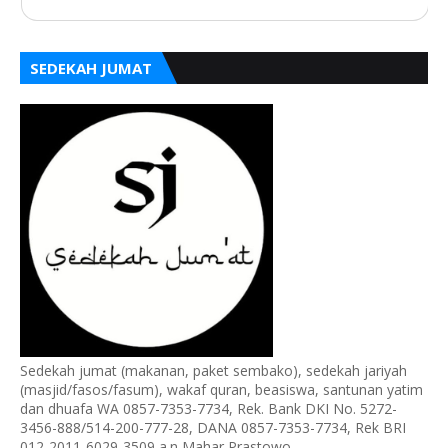
SEDEKAH JUMAT
Sedekah jumat (makanan, paket sembako), sedekah jariyah
(masjid/fasos/fasum), wakaf quran, beasiswa, santunan yatim
dan dhuafa WA 0857-7353-7734, Rek. Bank DKI No. 5272-
3456-888/514-200-777-28, DANA 0857-7353-7734, Rek BRI
012-2011-6029-3509 a.n Mahar Prastowo