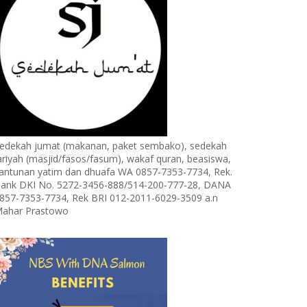
edekah jumat (makanan, paket sembako), sedekah
ariyah (masjid/fasos/fasum), wakaf quran, beasiswa,
antunan yatim dan dhuafa WA 0857-7353-7734, Rek.
ank DKI No. 5272-3456-888/514-200-777-28, DANA
857-7353-7734, Rek BRI 012-2011-6029-3509 a.n
ahar Prastowo