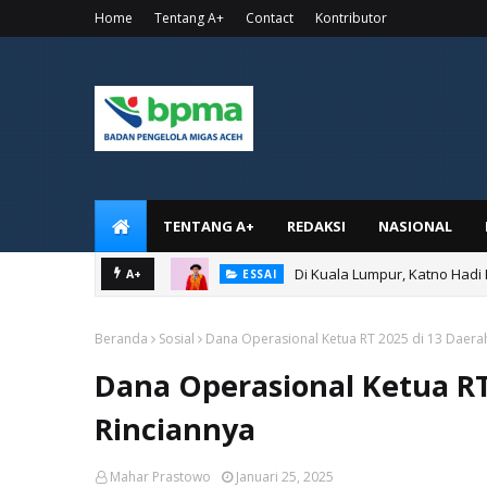
Home
Tentang A+
Contact
Kontributor
TENTANG A+
REDAKSI
NASIONAL
Di Kuala Lumpur, Katno Hadi
A+
ESSAI
Beranda
Sosial
Dana Operasional Ketua RT 2025 di 13 Daerah
Dana Operasional Ketua RT
Rinciannya
Mahar Prastowo
Januari 25, 2025