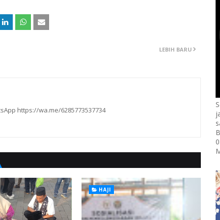
LEBIH BARU
S
hatsApp https://wa.me/6285773537734
j
s
B
0
M
HAJI