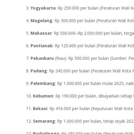
3.
Yogyakarta
: Rp 250.000 per bulan (Peraturan Wali 
4.
Magelang
: Rp 300.000 per bulan (Peraturan Wali K
5.
Makassar
: Rp 500.000–Rp 2.000.000 per bulan, terg
6.
Pontianak
: Rp 125.000 per bulan (Peraturan Wali Ko
7.
Pekanbaru
(Riau): Rp 500.000 per bulan (Sumber: P
8.
Padang
: Rp 245.000 per bulan (Peraturan Wali Kota
9.
Palembang
: Rp 1.000.000 per bulan mulai 2025, na
10.
Kebumen
: Rp 190.000 per bulan, dibayarkan setia
11.
Bekasi
: Rp 416.000 per bulan (Keputusan Wali Kot
12.
Semarang
: Rp 1.000.000 per bulan, tetap sejak 2
13.
Probolinggo
: Rp 180.000 per bulan (Peraturan Wal