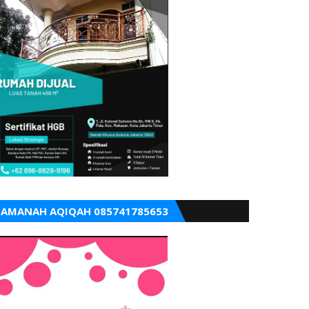
AMANAH AQIQAH 085741785653