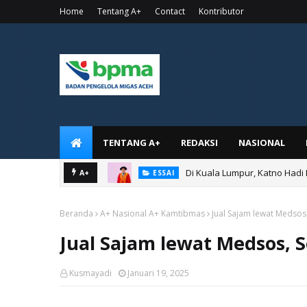
Home
Tentang A+
Contact
Kontributor
TENTANG A+
REDAKSI
NASIONAL
Di Kuala Lumpur, Katno Hadi
A+
ESSAI
Beranda
A+ Nasional A+ Kamtibmas
Jual Sajam lewat Medso
Jual Sajam lewat Medsos,
Kusmayadi
Januari 19, 2025