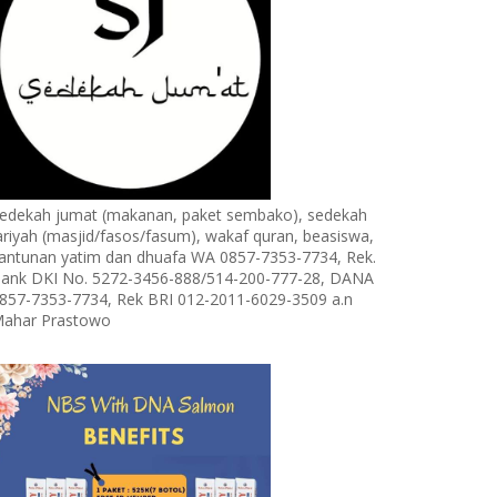
edekah jumat (makanan, paket sembako), sedekah
ariyah (masjid/fasos/fasum), wakaf quran, beasiswa,
antunan yatim dan dhuafa WA 0857-7353-7734, Rek.
ank DKI No. 5272-3456-888/514-200-777-28, DANA
857-7353-7734, Rek BRI 012-2011-6029-3509 a.n
ahar Prastowo