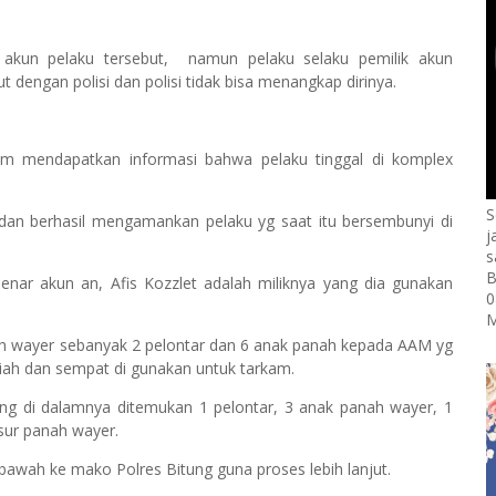
akun pelaku tersebut, namun pelaku selaku pemilik akun
engan polisi dan polisi tidak bisa menangkap dirinya.
tim mendapatkan informasi bahwa pelaku tinggal di komplex
S
an berhasil mengamankan pelaku yg saat itu bersembunyi di
j
s
B
benar akun an, Afis Kozzlet adalah miliknya yang dia gunakan
0
M
nah wayer sebanyak 2 pelontar dan 6 anak panah kepada AAM yg
piah dan sempat di gunakan untuk tarkam.
ng di dalamnya ditemukan 1 pelontar, 3 anak panah wayer, 1
usur panah wayer.
 bawah ke mako Polres Bitung guna proses lebih lanjut.