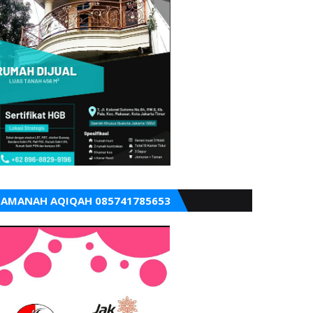
AMANAH AQIQAH 085741785653