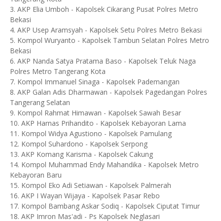
3. AKP Elia Umboh - Kapolsek Cikarang Pusat Polres Metro
Bekasi
4. AKP Usep Aramsyah - Kapolsek Setu Polres Metro Bekasi
5. Kompol Wuryanto - Kapolsek Tambun Selatan Polres Metro
Bekasi
6. AKP Nanda Satya Pratama Baso - Kapolsek Teluk Naga
Polres Metro Tangerang Kota
7. Kompol Immanuel Sinaga - Kapolsek Pademangan
8. AKP Galan Adis Dharmawan - Kapolsek Pagedangan Polres
Tangerang Selatan
9. Kompol Rahmat Himawan - Kapolsek Sawah Besar
10. AKP Harnas Prihandito - Kapolsek Kebayoran Lama
11. Kompol Widya Agustiono - Kapolsek Pamulang
12. Kompol Suhardono - Kapolsek Serpong
13. AKP Komang Karisma - Kapolsek Cakung
14. Kompol Muhammad Endy Mahandika - Kapolsek Metro
Kebayoran Baru
15. Kompol Eko Adi Setiawan - Kapolsek Palmerah
16. AKP I Wayan Wijaya - Kapolsek Pasar Rebo
17. Kompol Bambang Askar Sodiq - Kapolsek Ciputat Timur
18. AKP Imron Mas'adi - Ps Kapolsek Neglasari