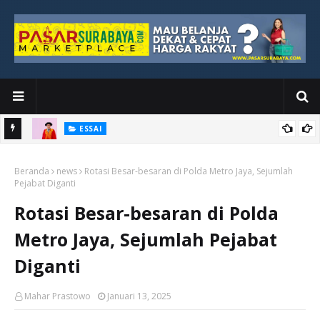
ESSAI
Bawah
Di Kuala Lumpur, Katno Hadi Menyelesaikan Perjalanan yang
Beranda
Tidak Berhenti di Panggung Wisuda
news
Rotasi Besar-besaran di Polda Metro Jaya, Sejumlah
Pejabat Diganti
Rotasi Besar-besaran di Polda
Metro Jaya, Sejumlah Pejabat
Diganti
Mahar Prastowo
Januari 13, 2025