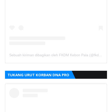
Sebuah kiriman dibagikan oleh FKDM Kebon Pala (@fkdm_kebonpala)
TUKANG URUT KORBAN DNA PRO