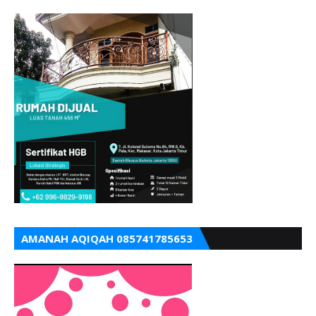
AMANAH AQIQAH 085741785653