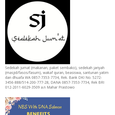
Sedekah jumat (makanan, paket sembako), sedekah jariyah
(masjid/fasos/fasum), wakaf quran, beasiswa, santunan yatim
dan dhuafa WA 0857-7353-7734, Rek. Bank DKI No. 5272-
3456-888/514-200-777-28, DANA 0857-7353-7734, Rek BRI
012-2011-6029-3509 a.n Mahar Prastowo