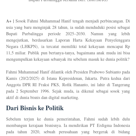
A+ |
Sosok Fahmi Muhammad Hanif tengah menjadi perbincangan. Di
usia yang baru menginjak 28 tahun, ia sudah menduduki posisi sebagai
Bupati Purbalingga periode 2025–2030. Namun yang lebih
mengejutkan, berdasarkan Laporan Harta Kekayaan Penyelenggara
Negara (LHKPN), ia tercatat memiliki total kekayaan mencapai Rp
11,5 miliar. Publik pun bertanya-tanya, bagaimana anak muda ini bisa
mengumpulkan kekayaan sebanyak itu sebelum masuk ke dunia politik?
Fahmi Muhammad Hanif dilantik oleh Presiden Prabowo Subianto pada
Kamis (20/2/2025) di Istana Kepresidenan, Jakarta. Putra kedua dari
Anggota DPR RI Fraksi PKS, Rofik Hananto, ini lahir di Tangerang
pada 2 September 1996. Sejak muda, ia dikenal sebagai sosok yang
aktif di dunia bisnis dan digital marketing.
Dari Bisnis ke Politik
Sebelum terjun ke dunia pemerintahan, Fahmi sudah lebih dulu
membangun kerajaan bisnisnya. Ia mendirikan PT Erdigma Indonesia
pada tahun 2020, sebuah perusahaan yang bergerak di bidang