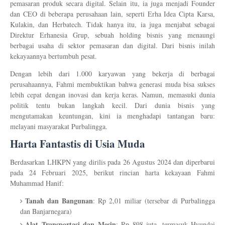
pemasaran produk secara digital. Selain itu, ia juga menjadi Founder
dan CEO di beberapa perusahaan lain, seperti Erha Idea Cipta Karsa,
Kulakin, dan Herbatech. Tidak hanya itu, ia juga menjabat sebagai
Direktur Erhanesia Grup, sebuah holding bisnis yang menaungi
berbagai usaha di sektor pemasaran dan digital. Dari bisnis inilah
kekayaannya bertumbuh pesat.
Dengan lebih dari 1.000 karyawan yang bekerja di berbagai
perusahaannya, Fahmi membuktikan bahwa generasi muda bisa sukses
lebih cepat dengan inovasi dan kerja keras. Namun, memasuki dunia
politik tentu bukan langkah kecil. Dari dunia bisnis yang
mengutamakan keuntungan, kini ia menghadapi tantangan baru:
melayani masyarakat Purbalingga.
Harta Fantastis di Usia Muda
Berdasarkan LHKPN yang dirilis pada 26 Agustus 2024 dan diperbarui
pada 24 Februari 2025, berikut rincian harta kekayaan Fahmi
Muhammad Hanif:
Tanah dan Bangunan
: Rp 2,01 miliar (tersebar di Purbalingga
dan Banjarnegara)
Alat Transportasi dan Mesin
: Rp 898 juta, termasuk Hyundai