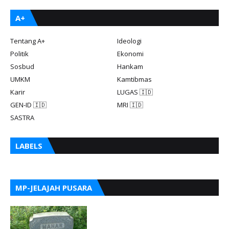
A+
Tentang A+
Ideologi
Politik
Ekonomi
Sosbud
Hankam
UMKM
Kamtibmas
Karir
LUGAS 🇮🇩
GEN-ID 🇮🇩
MRI 🇮🇩
SASTRA
LABELS
MP-JELAJAH PUSARA