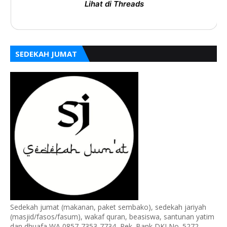
Lihat di Threads
SEDEKAH JUMAT
Sedekah jumat (makanan, paket sembako), sedekah jariyah
(masjid/fasos/fasum), wakaf quran, beasiswa, santunan yatim
dan dhuafa WA 0857-7353-7734, Rek. Bank DKI No. 5272-