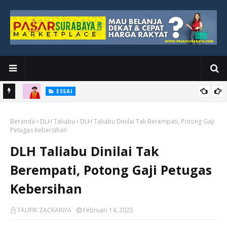
ESSAI
Bawah
Di Kuala Lumpur, Katno Hadi Menyelesaikan Perjalanan yang
Beranda
Tidak Berhenti di Panggung Wisuda
DLH Taliabu
DLH Taliabu Dinilai Tak Berempati, Potong Gaji
Petugas Kebersihan
DLH Taliabu Dinilai Tak
Berempati, Potong Gaji Petugas
Kebersihan
TAUFIK ZACKARIYA
Februari 14, 2025