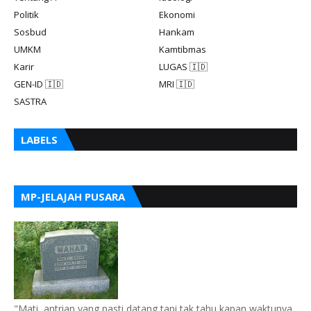
Politik
Ekonomi
Sosbud
Hankam
UMKM
Kamtibmas
Karir
LUGAS 🇮🇩
GEN-ID 🇮🇩
MRI 🇮🇩
SASTRA
LABELS
MP-JELAJAH PUSARA
"Mati, antrian yang pasti datang tapi tak tahu kapan waktunya