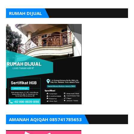
RUMAH DIJUAL
AMANAH AQIQAH 085741785653