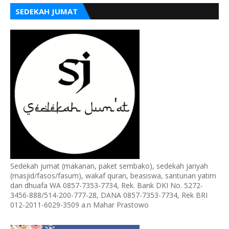
SEDEKAH JUMAT
Sedekah jumat (makanan, paket sembako), sedekah jariyah
(masjid/fasos/fasum), wakaf quran, beasiswa, santunan yatim
dan dhuafa WA 0857-7353-7734, Rek. Bank DKI No. 5272-
3456-888/514-200-777-28, DANA 0857-7353-7734, Rek BRI
012-2011-6029-3509 a.n Mahar Prastowo