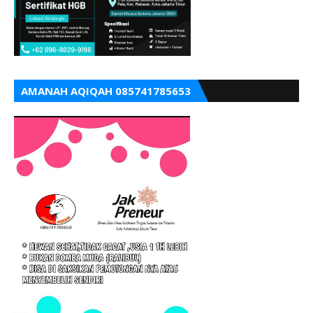
AMANAH AQIQAH 085741785653