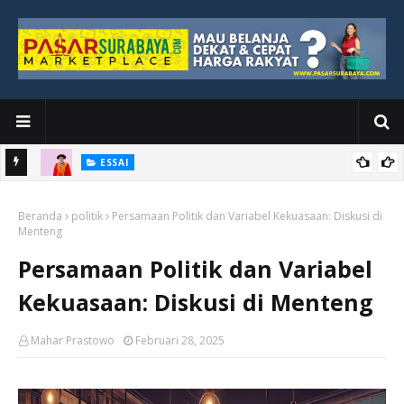
ESSAI
Bawah
Di Kuala Lumpur, Katno Hadi Menyelesaikan Perjalanan yang
Beranda
Tidak Berhenti di Panggung Wisuda
politik
Persamaan Politik dan Variabel Kekuasaan: Diskusi di
Menteng
Persamaan Politik dan Variabel
Kekuasaan: Diskusi di Menteng
Mahar Prastowo
Februari 28, 2025