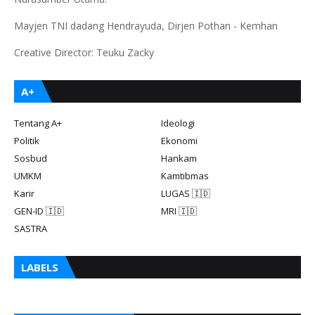
Mayjen TNI dadang Hendrayuda, Dirjen Pothan - Kemhan
Creative Director: Teuku Zacky
A+
Tentang A+
Ideologi
Politik
Ekonomi
Sosbud
Hankam
UMKM
Kamtibmas
Karir
LUGAS 🇮🇩
GEN-ID 🇮🇩
MRI 🇮🇩
SASTRA
LABELS