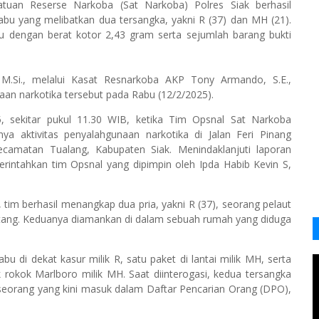
uan Reserse Narkoba (Sat Narkoba) Polres Siak berhasil
bu yang melibatkan dua tersangka, yakni R (37) dan MH (21).
u dengan berat kotor 2,43 gram serta sejumlah barang bukti
, M.Si., melalui Kasat Resnarkoba AKP Tony Armando, S.E.,
n narkotika tersebut pada Rabu (12/2/2025).
, sekitar pukul 11.30 WIB, ketika Tim Opsnal Sat Narkoba
a aktivitas penyalahgunaan narkotika di Jalan Feri Pinang
camatan Tualang, Kabupaten Siak. Menindaklanjuti laporan
ntahkan tim Opsnal yang dipimpin oleh Ipda Habib Kevin S,
, tim berhasil menangkap dua pria, yakni R (37), seorang pelaut
tang. Keduanya diamankan di dalam sebuah rumah yang diduga
 di dekat kasur milik R, satu paket di lantai milik MH, serta
 rokok Marlboro milik MH. Saat diinterogasi, kedua tersangka
eorang yang kini masuk dalam Daftar Pencarian Orang (DPO),