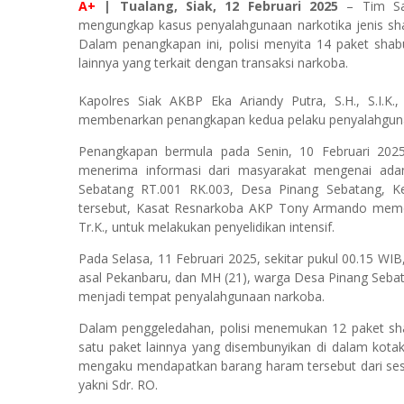
A+
| Tualang, Siak, 12 Februari 2025
– Tim Sat
mengungkap kasus penyalahgunaan narkotika jenis sha
Dalam penangkapan ini, polisi menyita 14 paket shab
lainnya yang terkait dengan transaksi narkoba.
Kapolres Siak AKBP Eka Ariandy Putra, S.H., S.I.K.
membenarkan penangkapan kedua pelaku penyalahgunaa
Penangkapan bermula pada Senin, 10 Februari 2025
menerima informasi dari masyarakat mengenai adany
Sebatang RT.001 RK.003, Desa Pinang Sebatang, Ke
tersebut, Kasat Resnarkoba AKP Tony Armando memeri
Tr.K., untuk melakukan penyelidikan intensif.
Pada Selasa, 11 Februari 2025, sekitar pukul 00.15 WIB
asal Pekanbaru, dan MH (21), warga Desa Pinang Seba
menjadi tempat penyalahgunaan narkoba.
Dalam penggeledahan, polisi menemukan 12 paket shabu
satu paket lainnya yang disembunyikan di dalam kotak
mengaku mendapatkan barang haram tersebut dari ses
yakni Sdr. RO.