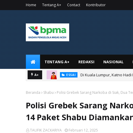
Home
Tentang A+
Contact
Kontributor
TENTANG A+
REDAKSI
NASIONAL
Di Kuala Lumpur, Katno Hadi
A+
ESSAI
Beranda
Shabu
Polisi Grebek Sarang Narkoba di Siak, Dua 
Polisi Grebek Sarang Nark
14 Paket Shabu Diamanka
TAUFIK ZACKARIYA
Februari 12, 2025