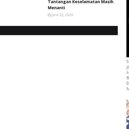
Tantangan Keselamatan Masih
Menanti
June 22, 2026
S
j
s
B
0
M