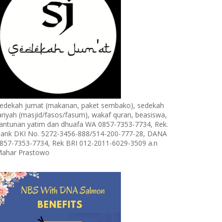
edekah jumat (makanan, paket sembako), sedekah
ariyah (masjid/fasos/fasum), wakaf quran, beasiswa,
antunan yatim dan dhuafa WA 0857-7353-7734, Rek.
ank DKI No. 5272-3456-888/514-200-777-28, DANA
857-7353-7734, Rek BRI 012-2011-6029-3509 a.n
ahar Prastowo