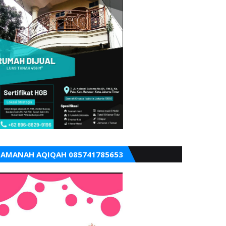
AMANAH AQIQAH 085741785653