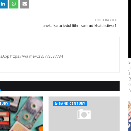
LEBIH BARU
aneka kartu iedul fithri zamrud-khatulistiwa 1
hatsApp https://wa.me/6285773537734
S
j
s
B
0
M
TURY
BANK CENTURY