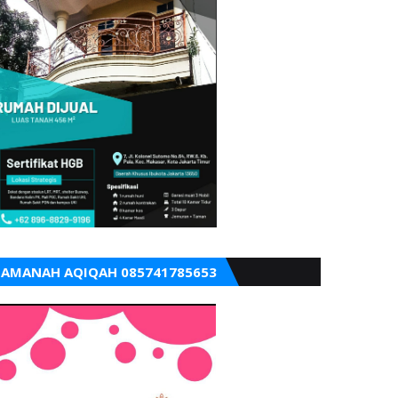
AMANAH AQIQAH 085741785653