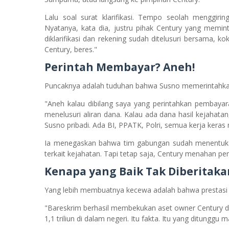
Lalu soal surat klarifikasi. Tempo seolah menggirin
Nyatanya, kata dia, justru pihak Century yang memin
diklarifikasi dan rekening sudah ditelusuri bersama, 
Century, beres."
Perintah Membayar? Aneh!
Puncaknya adalah tuduhan bahwa Susno memerintahkan 
"Aneh kalau dibilang saya yang perintahkan pembayar
menelusuri aliran dana. Kalau ada dana hasil kejahatan, d
Susno pribadi. Ada BI, PPATK, Polri, semua kerja keras 
Ia menegaskan bahwa tim gabungan sudah menentuka
terkait kejahatan. Tapi tetap saja, Century menahan penc
Kenapa yang Baik Tak Diberitaka
Yang lebih membuatnya kecewa adalah bahwa prestasi Ba
"Bareskrim berhasil membekukan aset owner Century dan k
1,1 triliun di dalam negeri. Itu fakta. Itu yang ditunggu