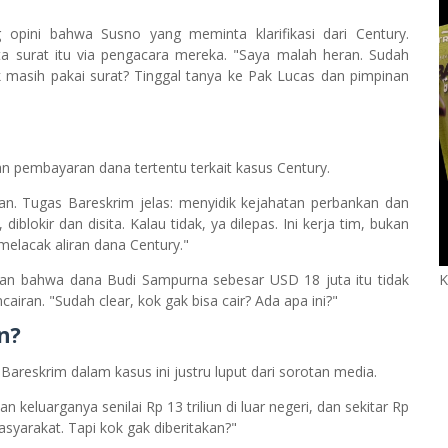
g opini bahwa Susno yang meminta klarifikasi dari Century.
ta surat itu via pengacara mereka. "Saya malah heran. Sudah
kok masih pakai surat? Tinggal tanya ke Pak Lucas dan pimpinan
pembayaran dana tertentu terkait kasus Century.
an. Tugas Bareskrim jelas: menyidik kejahatan perbankan dan
iblokir dan disita. Kalau tidak, ya dilepas. Ini kerja tim, bukan
melacak aliran dana Century."
n bahwa dana Budi Sampurna sebesar USD 18 juta itu tidak
K
airan. "Sudah clear, kok gak bisa cair? Ada apa ini?"
n?
reskrim dalam kasus ini justru luput dari sorotan media.
eluarganya senilai Rp 13 triliun di luar negeri, dan sekitar Rp
 masyarakat. Tapi kok gak diberitakan?"