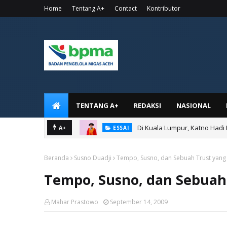
Home
Tentang A+
Contact
Kontributor
TENTANG A+
REDAKSI
NASIONAL
Di Kuala Lumpur, Katno Hadi
A+
ESSAI
Beranda
Susno Duadji
Tempo, Susno, dan Sebuah Trust yang
Tempo, Susno, dan Sebuah
Mahar Prastowo
September 14, 2009