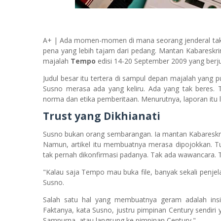
A+ | Ada momen-momen di mana seorang jenderal tak 
pena yang lebih tajam dari pedang. Mantan Kabareskri
majalah
Tempo
edisi 14-20 September 2009 yang berju
Judul besar itu tertera di sampul depan majalah yang pu
Susno merasa ada yang keliru. Ada yang tak beres. T
norma dan etika pemberitaan. Menurutnya, laporan itu 
Trust yang Dikhianati
Susno bukan orang sembarangan. Ia mantan Kabareskr
Namun, artikel itu membuatnya merasa dipojokkan. T
tak pernah dikonfirmasi padanya. Tak ada wawancara. 
"Kalau saja Tempo mau buka file, banyak sekali penjel
Susno.
Salah satu hal yang membuatnya geram adalah insi
Faktanya, kata Susno, justru pimpinan Century sendiri 
Sampurna, atau langsung ke pimpinan Century."