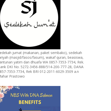
edekah jumat (makanan, paket sembako), sedekah
ariyah (masjid/fasos/fasum), wakaf quran, beasiswa,
antunan yatim dan dhuafa WA 0857-7353-7734, Rek.
ank DKI No. 5272-3456-888/514-200-777-28, DANA
857-7353-7734, Rek BRI 012-2011-6029-3509 a.n
ahar Prastowo