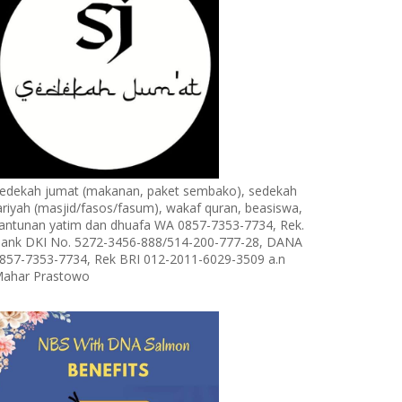
edekah jumat (makanan, paket sembako), sedekah
ariyah (masjid/fasos/fasum), wakaf quran, beasiswa,
antunan yatim dan dhuafa WA 0857-7353-7734, Rek.
ank DKI No. 5272-3456-888/514-200-777-28, DANA
857-7353-7734, Rek BRI 012-2011-6029-3509 a.n
ahar Prastowo