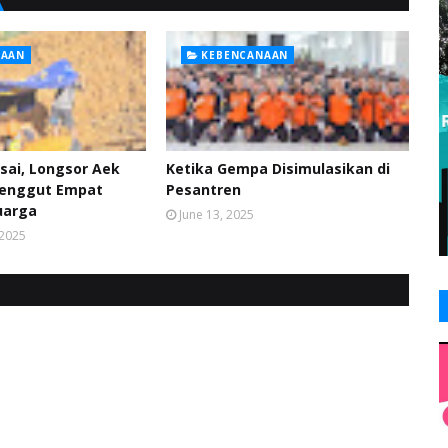
NAAN
KEBENCANAAN
esai, Longsor Aek
Ketika Gempa Disimulasikan di
enggut Empat
Pesantren
uarga
June 13, 2025
 2025