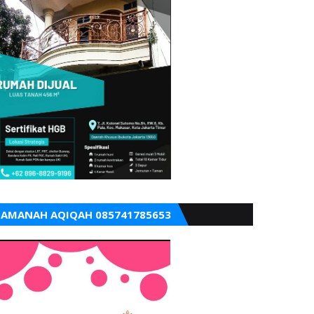
AMANAH AQIQAH 085741785653