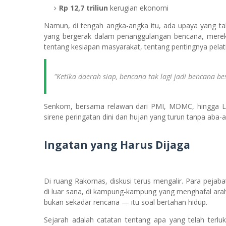
Rp 12,7 triliun
kerugian ekonomi
Namun, di tengah angka-angka itu, ada upaya yang tak 
yang bergerak dalam penanggulangan bencana, mereka h
tentang kesiapan masyarakat, tentang pentingnya pelati
"Ketika daerah siap, bencana tak lagi jadi bencana bes
Senkom, bersama relawan dari PMI, MDMC, hingga LP
sirene peringatan dini dan hujan yang turun tanpa aba
Ingatan yang Harus Dijaga
Di ruang Rakornas, diskusi terus mengalir. Para pejab
di luar sana, di kampung-kampung yang menghafal arah 
bukan sekadar rencana — itu soal bertahan hidup.
Sejarah adalah catatan tentang apa yang telah terlu