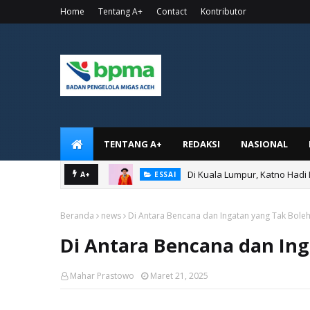
Home
Tentang A+
Contact
Kontributor
TENTANG A+
REDAKSI
NASIONAL
Di Kuala Lumpur, Katno Hadi
A+
ESSAI
Beranda
news
Di Antara Bencana dan Ingatan yang Tak Bole
Di Antara Bencana dan In
Mahar Prastowo
Maret 21, 2025