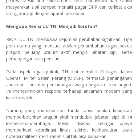
protes. Meski ada sekelompok kecil mahasiswa dan koalisi
masyarakat sipil sempat menaiki pagar DPR dan terlibat aksi
saling dorong dengan aparat keamanan.
Mengapa Revisi UU TNI Menjadi Sorotan?
Revisi UU TNI membawa sejumlah perubahan signifikan. Tiga
poin utama yang mencuat adalah penambahan tugas pokok
prajurit, peluang prajurit aktif mengisi jabatan sipil, serta
perpanjangan usia pensiun.
Pada aspek tugas pokok, TNI kini memiliki 16 tugas dalam
Operasi Militer Selain Perang (OMSP), termasuk penanganan
ancaman siber dan perlindungan warga negara di luar negeri.
Ini mencerminkan respons terhadap ancaman modern yang
kian kompleks.
Namun, yang menimbulkan tanda tanya adalah kebijakan
memperbolehkan prajurit aktif menduduki jabatan sipil di 14
kementerian/lembaga. Meski disebut sebagai upaya
memperkuat koordinasi lintas sektor, kekhawatiran akan
potensi militerisme di ranah sipil tak bisa diabaikan.