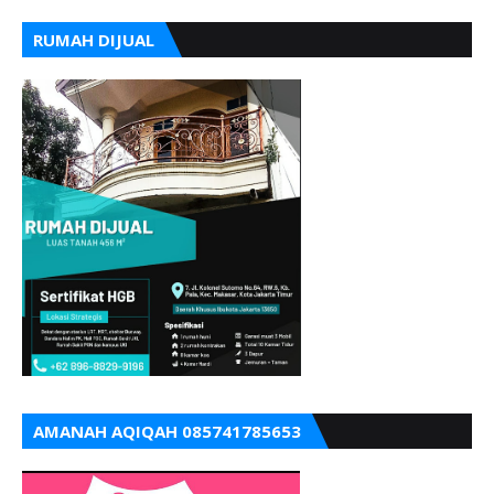
RUMAH DIJUAL
AMANAH AQIQAH 085741785653