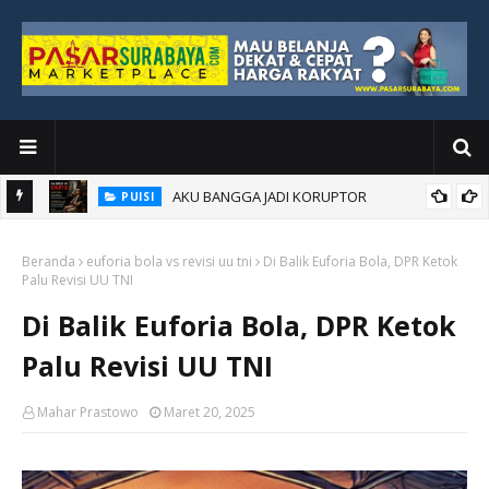
AKU BANGGA JADI KORUPTOR
PUISI
Beranda
euforia bola vs revisi uu tni
Di Balik Euforia Bola, DPR Ketok
Palu Revisi UU TNI
Di Balik Euforia Bola, DPR Ketok
Palu Revisi UU TNI
Mahar Prastowo
Maret 20, 2025