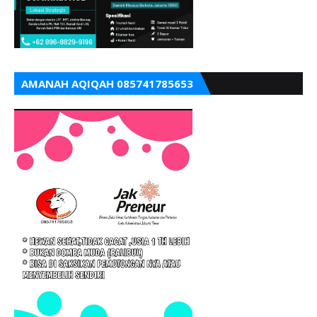
AMANAH AQIQAH 085741785653