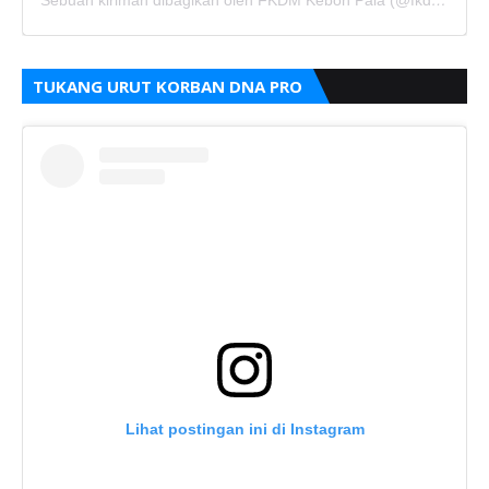
Sebuah kiriman dibagikan oleh FKDM Kebon Pala (@fkdm_kebonpala)
TUKANG URUT KORBAN DNA PRO
Lihat postingan ini di Instagram