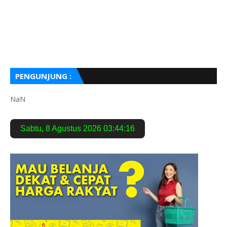
PENGUNJUNG :
NaN
Sabtu
,
8 Agustus 2026
03:44:17