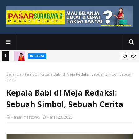
ESSAI
Bawah
Di Kuala Lumpur, Katno Hadi Menyelesaikan Perjalanan yang
Beranda
Tidak Berhenti di Panggung Wisuda
Tempo
Kepala Babi di Meja Redaksi: Sebuah Simbol, Sebuah
Cerita
Kepala Babi di Meja Redaksi:
Sebuah Simbol, Sebuah Cerita
Mahar Prastowo
Maret 23, 2025