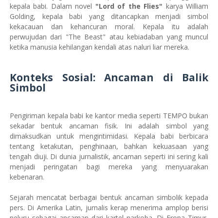
kepala babi. Dalam novel
"Lord of the Flies"
karya William
Golding, kepala babi yang ditancapkan menjadi simbol
kekacauan dan kehancuran moral. Kepala itu adalah
perwujudan dari "The Beast" atau kebiadaban yang muncul
ketika manusia kehilangan kendali atas naluri liar mereka.
Konteks Sosial: Ancaman di Balik
Simbol
Pengiriman kepala babi ke kantor media seperti TEMPO bukan
sekadar bentuk ancaman fisik. Ini adalah simbol yang
dimaksudkan untuk mengintimidasi. Kepala babi berbicara
tentang ketakutan, penghinaan, bahkan kekuasaan yang
tengah diuji. Di dunia jurnalistik, ancaman seperti ini sering kali
menjadi peringatan bagi mereka yang menyuarakan
kebenaran.
Sejarah mencatat berbagai bentuk ancaman simbolik kepada
pers. Di Amerika Latin, jurnalis kerap menerima amplop berisi
peluru sebagai ancaman dari kartel narkoba. Di Eropa Timur,