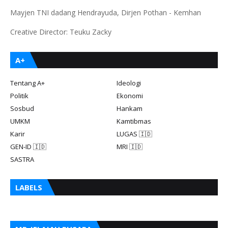
Mayjen TNI dadang Hendrayuda, Dirjen Pothan - Kemhan
Creative Director: Teuku Zacky
A+
Tentang A+
Ideologi
Politik
Ekonomi
Sosbud
Hankam
UMKM
Kamtibmas
Karir
LUGAS 🇮🇩
GEN-ID 🇮🇩
MRI 🇮🇩
SASTRA
LABELS