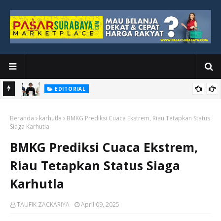
EDITORIAL
yang
Ketika Media Kehilangan Iklan, Kolaborasi Menjadi Harapan Baru
Beranda
karhutla
BMKG Prediksi Cuaca Ekstrem, Riau Tetapkan Status
Siaga Karhutla
BMKG Prediksi Cuaca Ekstrem,
Riau Tetapkan Status Siaga
Karhutla
TAUFIK ZACKARIYA
April 09, 2025