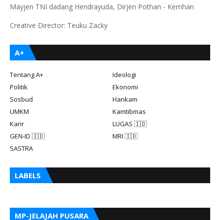
Mayjen TNI dadang Hendrayuda, Dirjen Pothan - Kemhan
Creative Director: Teuku Zacky
A+
Tentang A+
Ideologi
Politik
Ekonomi
Sosbud
Hankam
UMKM
Kamtibmas
Karir
LUGAS 🇮🇩
GEN-ID 🇮🇩
MRI 🇮🇩
SASTRA
LABELS
MP-JELAJAH PUSARA