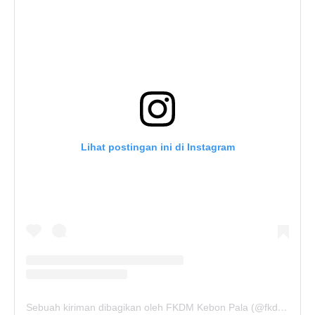
Lihat postingan ini di Instagram
Sebuah kiriman dibagikan oleh FKDM Kebon Pala (@fkdm_kebonpala)