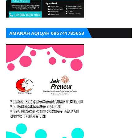
AMANAH AQIQAH 085741785653