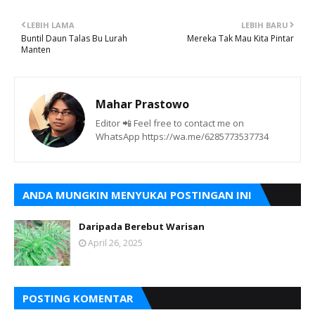
LEBIH LAMA
LEBIH BARU
Buntil Daun Talas Bu Lurah
Mereka Tak Mau Kita Pintar
Manten
Mahar Prastowo
Editor 📲 Feel free to contact me on
WhatsApp https://wa.me/6285773537734
ANDA MUNGKIN MENYUKAI POSTINGAN INI
Daripada Berebut Warisan
April 26, 2025
POSTING KOMENTAR