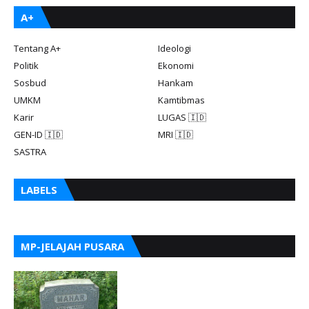
A+
Tentang A+
Ideologi
Politik
Ekonomi
Sosbud
Hankam
UMKM
Kamtibmas
Karir
LUGAS 🇮🇩
GEN-ID 🇮🇩
MRI 🇮🇩
SASTRA
LABELS
MP-JELAJAH PUSARA