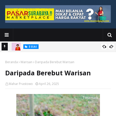
ESSAI
Bawah
Di Kuala Lumpur, Katno Hadi Menyelesaikan Perjalanan yang
Beranda
Tidak Berhenti di Panggung Wisuda
Warisan
Daripada Berebut Warisan
Daripada Berebut Warisan
Mahar Prastowo
April 26, 2025