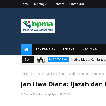
Home
Tentang A+
Contact
Kontributor
TENTANG A+
REDAKSI
NASIONAL
MEREKA MENCURI PAPAN TUL
A+
PUISI
Beranda
Hukum
Jan Hwa Diana: Ijazah dan Ingatan yang Pinc
Jan Hwa Diana: Ijazah dan
Mahar Prastowo
April 18, 2025