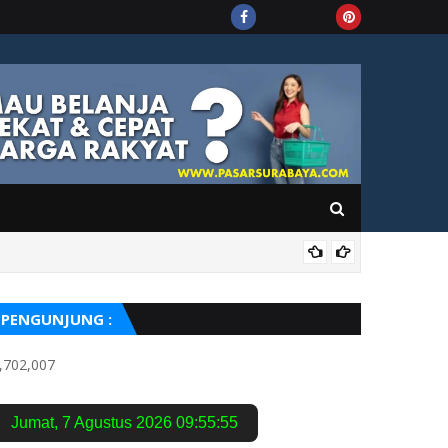
PUIS
PENGUNJUNG :
,702,007
Jumat
,
7 Agustus 2026
09:55:57