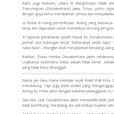
Rabu pagi kemarin, udara di Margomulyo tidak ist
Transmigrasi (Disnakertrans) Jawa Timur, justru
tegan
dengan gaya lama: membantah semua dan menyalahka
Ia duduk di ruang pemeriksaan. Ruang yang biasanya
kerja, kini digunakan untuk memeriksa seorang pengus
31 laporan penahanan ijazah masuk ke Disnakertrans J
pernah ada hubungan kerja. “Bahasanya selalu lupa,
nada datar—mungkin lelah menjelaskan berulang-ulang
Bahkan, Diana menilai Disnakertrans Jatim seharusnya
Logikanya sederhana: kalau aduan tidak benar, sebaikn
yang tidak biasa disanggah.
Nama Jan Hwa Diana meledak sejak Wakil Wali Kota Sur
mendukung. Tapi juga tidak sedikit yang menganggap
Armuji ke Polda Jatim dengan tuduhan pelanggaran UU I
Dan kini, saat Disnakertrans Jatim menyelidiki lebih ja
tidak berimbang. Dia bilang, dia jadi korban hujatan neti