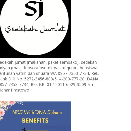
edekah jumat (makanan, paket sembako), sedekah
ariyah (masjid/fasos/fasum), wakaf quran, beasiswa,
antunan yatim dan dhuafa WA 0857-7353-7734, Rek.
ank DKI No. 5272-3456-888/514-200-777-28, DANA
857-7353-7734, Rek BRI 012-2011-6029-3509 a.n
ahar Prastowo