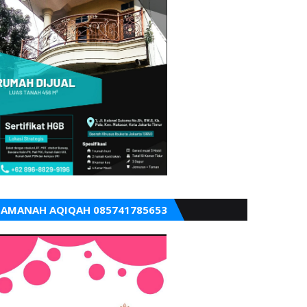
AMANAH AQIQAH 085741785653