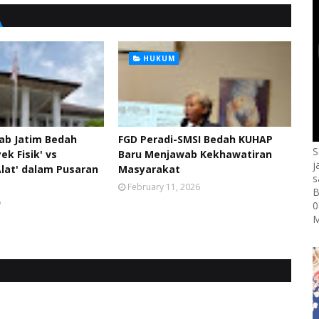
HUKUM
ab Jatim Bedah
FGD Peradi-SMSI Bedah KUHAP
S
ek Fisik' vs
Baru Menjawab Kekhawatiran
j
lat' dalam Pusaran
Masyarakat
s
February 11, 2026
B
6
0
M