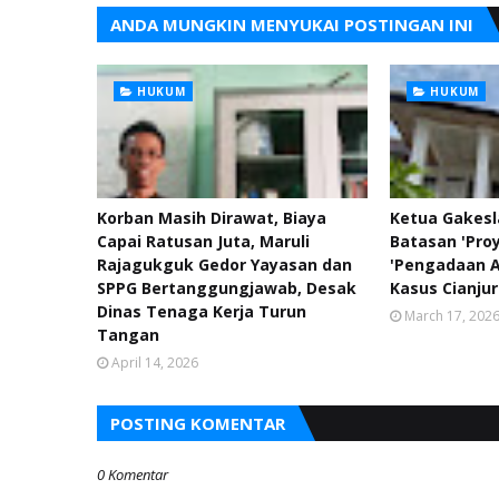
ANDA MUNGKIN MENYUKAI POSTINGAN INI
HUKUM
HUKUM
Korban Masih Dirawat, Biaya
Ketua Gakesl
Capai Ratusan Juta, Maruli
Batasan 'Proy
Rajagukguk Gedor Yayasan dan
'Pengadaan A
SPPG Bertanggungjawab, Desak
Kasus Cianjur
Dinas Tenaga Kerja Turun
March 17, 202
Tangan
April 14, 2026
POSTING KOMENTAR
0 Komentar