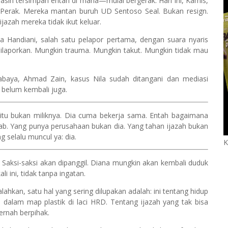
ih tersimpan entah di mana—mulai bergerak. Hari ini, Kamis,
Perak. Mereka mantan buruh UD Sentoso Seal. Bukan resign.
ijazah mereka tidak ikut keluar.
la Handiani, salah satu pelapor pertama, dengan suara nyaris
 dilaporkan. Mungkin trauma. Mungkin takut. Mungkin tidak mau
abaya, Ahmad Zain, kasus Nila sudah ditangani dan mediasi
, belum kembali juga.
 itu bukan miliknya. Dia cuma bekerja sama. Entah bagaimana
ab. Yang punya perusahaan bukan dia. Yang tahan ijazah bukan
 selalu muncul ya: dia.
K
n. Saksi-saksi akan dipanggil. Diana mungkin akan kembali duduk
i ini, tidak tanpa ingatan.
ahkan, satu hal yang sering dilupakan adalah: ini tentang hidup
dalam map plastik di laci HRD. Tentang ijazah yang tak bisa
ernah berpihak.