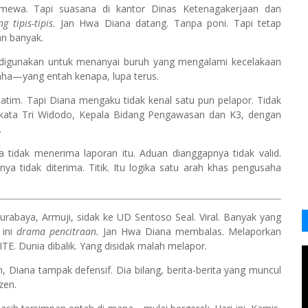
imewa. Tapi suasana di kantor Dinas Ketenagakerjaan dan
g tipis-tipis
. Jan Hwa Diana datang. Tanpa poni. Tapi tetap
n banyak.
 digunakan untuk menanyai buruh yang mengalami kecelakaan
aha—yang entah kenapa, lupa terus.
atim. Tapi Diana mengaku tidak kenal satu pun pelapor. Tidak
” kata Tri Widodo, Kepala Bidang Pengawasan dan K3, dengan
.
 tidak menerima laporan itu. Aduan dianggapnya tidak valid.
ya tidak diterima. Titik. Itu logika satu arah khas pengusaha
abaya, Armuji, sidak ke UD Sentoso Seal. Viral. Banyak yang
 ini
drama pencitraan.
Jan Hwa Diana membalas. Melaporkan
TE. Dunia dibalik. Yang disidak malah melapor.
uh, Diana tampak defensif. Dia bilang, berita-berita yang muncul
zen.