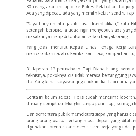
Padahal, para mantan karyawannya—yang ijazahnya mas
30 orang akan melapor ke Polres Pelabuhan Tanjung 
Ada yang dipecat, ada yang memilih keluar sendiri. Tapi 
“Saya hanya minta ijazah saya dikembalikan,” kata Ni
setengah berbisik. Ia tidak ingin menyebut siapa yang
masalahnya menjadi tontonan terlalu banyak orang.
Yang jelas, menurut Kepala Dinas Tenaga Kerja Sur
menyarankan ijazah dikembalikan. Tapi, sampai hari itu
31 laporan. 12 perusahaan. Tapi Diana bilang, semua
teknisnya, pokoknya dia tidak merasa bertanggung jaw
dia. Yang kenal karyawan juga bukan dia. Tapi nama yang
Cerita ini belum selesai. Polisi sudah menerima lapora
di ruang sempit itu. Mungkin tanpa poni. Tapi, semoga kal
Dan sementara publik memelototi siapa yang harus disal
orang-orang biasa. Tentang masa depan yang ditahan 
digunakan karena dikunci oleh sistem kerja yang tidak p