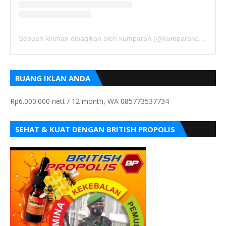
Sebuah kiriman dibagikan oleh kumparan (@kumparancom)
RUANG IKLAN ANDA
Rp6.000.000 nett / 12 month, WA 085773537734
SEHAT & KUAT DENGAN BRITISH PROPOLIS