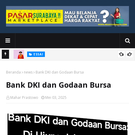
ESSAI
Bawah
Di Kuala Lumpur, Katno Hadi Menyelesaikan Perjalanan yang
Beranda
Tidak Berhenti di Panggung Wisuda
news
Bank DKI dan Godaan Bursa
Bank DKI dan Godaan Bursa
Mahar Prastowo
Mei 03, 2025