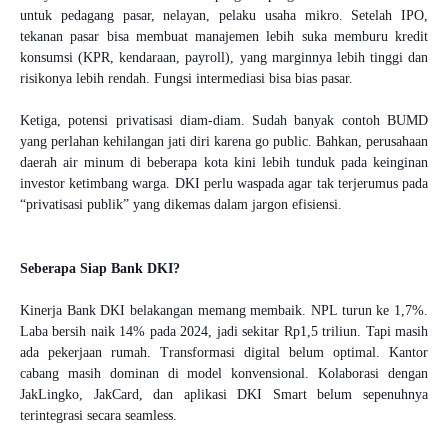
untuk pedagang pasar, nelayan, pelaku usaha mikro. Setelah IPO,
tekanan pasar bisa membuat manajemen lebih suka memburu kredit
konsumsi (KPR, kendaraan, payroll), yang marginnya lebih tinggi dan
risikonya lebih rendah. Fungsi intermediasi bisa bias pasar.
Ketiga, potensi privatisasi diam-diam. Sudah banyak contoh BUMD
yang perlahan kehilangan jati diri karena go public. Bahkan, perusahaan
daerah air minum di beberapa kota kini lebih tunduk pada keinginan
investor ketimbang warga. DKI perlu waspada agar tak terjerumus pada
“privatisasi publik” yang dikemas dalam jargon efisiensi.
Seberapa Siap Bank DKI?
Kinerja Bank DKI belakangan memang membaik. NPL turun ke 1,7%.
Laba bersih naik 14% pada 2024, jadi sekitar Rp1,5 triliun. Tapi masih
ada pekerjaan rumah. Transformasi digital belum optimal. Kantor
cabang masih dominan di model konvensional. Kolaborasi dengan
JakLingko, JakCard, dan aplikasi DKI Smart belum sepenuhnya
terintegrasi secara seamless.