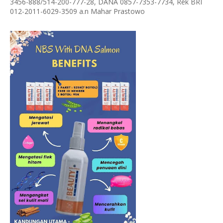
3456-888/514-200-777-28, DANA 0857-7353-7734, Rek BRI
012-2011-6029-3509 a.n Mahar Prastowo