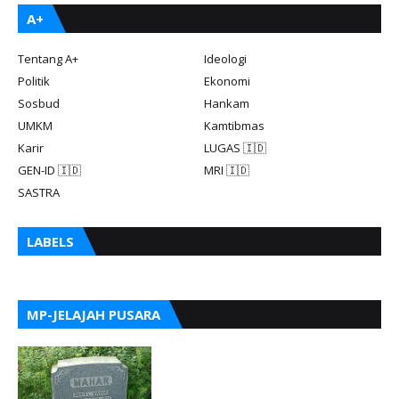
A+
Tentang A+
Ideologi
Politik
Ekonomi
Sosbud
Hankam
UMKM
Kamtibmas
Karir
LUGAS 🇮🇩
GEN-ID 🇮🇩
MRI 🇮🇩
SASTRA
LABELS
MP-JELAJAH PUSARA