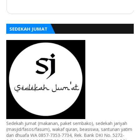
SEDEKAH JUMAT
Sedekah jumat (makanan, paket sembako), sedekah jariyah
(masjid/fasos/fasum), wakaf quran, beasiswa, santunan yatim
dan dhuafa WA 0857-7353-7734, Rek. Bank DKI No. 5272-