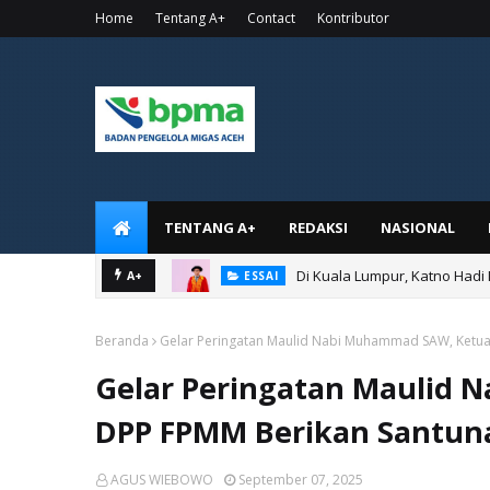
Home
Tentang A+
Contact
Kontributor
TENTANG A+
REDAKSI
NASIONAL
Di Kuala Lumpur, Katno Hadi
A+
ESSAI
Beranda
Gelar Peringatan Maulid Nabi Muhammad SAW, Ketua
Gelar Peringatan Maulid
DPP FPMM Berikan Santun
AGUS WIEBOWO
September 07, 2025