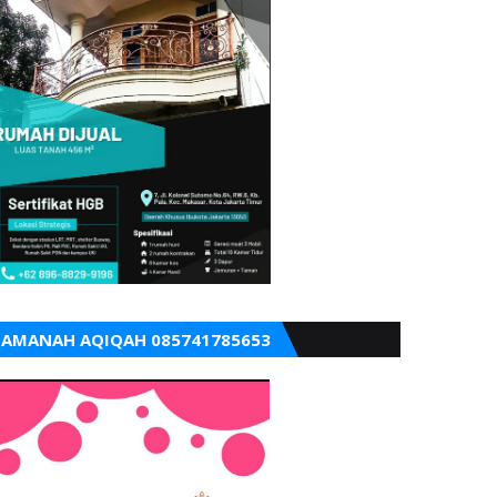
AMANAH AQIQAH 085741785653