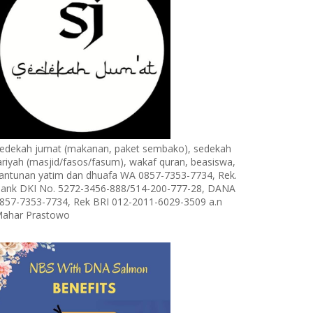
edekah jumat (makanan, paket sembako), sedekah
ariyah (masjid/fasos/fasum), wakaf quran, beasiswa,
antunan yatim dan dhuafa WA 0857-7353-7734, Rek.
ank DKI No. 5272-3456-888/514-200-777-28, DANA
857-7353-7734, Rek BRI 012-2011-6029-3509 a.n
ahar Prastowo