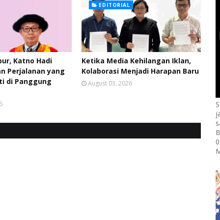
EDITORIAL
pur, Katno Hadi
Ketika Media Kehilangan Iklan,
n Perjalanan yang
Kolaborasi Menjadi Harapan Baru
ti di Panggung
August 03, 2026
6
S
j
s
B
0
M