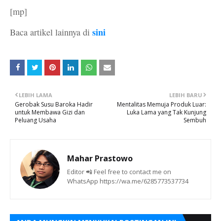
[mp]
sini
Baca artikel lainnya di
LEBIH LAMA
LEBIH BARU
Gerobak Susu Baroka Hadir
Mentalitas Memuja Produk Luar:
untuk Membawa Gizi dan
Luka Lama yang Tak Kunjung
Peluang Usaha
Sembuh
Mahar Prastowo
Editor 📲 Feel free to contact me on
WhatsApp https://wa.me/6285773537734