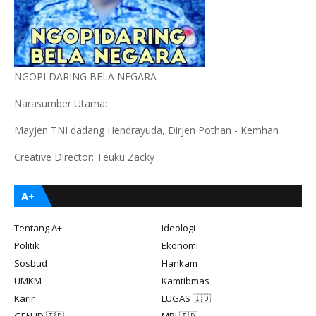
NGOPI DARING BELA NEGARA
Narasumber Utama:
Mayjen TNI dadang Hendrayuda, Dirjen Pothan - Kemhan
Creative Director: Teuku Zacky
A+
Tentang A+
Ideologi
Politik
Ekonomi
Sosbud
Hankam
UMKM
Kamtibmas
Karir
LUGAS 🇮🇩
GEN-ID 🇮🇩
MRI 🇮🇩