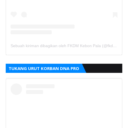
Sebuah kiriman dibagikan oleh FKDM Kebon Pala (@fkdm_kebonpala)
TUKANG URUT KORBAN DNA PRO