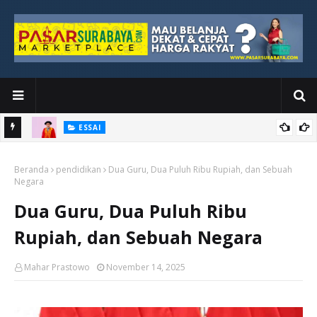
ESSAI
Bawah
Di Kuala Lumpur, Katno Hadi Menyelesaikan Perjalanan yang
Beranda
Tidak Berhenti di Panggung Wisuda
pendidikan
Dua Guru, Dua Puluh Ribu Rupiah, dan Sebuah
Negara
Dua Guru, Dua Puluh Ribu
Rupiah, dan Sebuah Negara
Mahar Prastowo
November 14, 2025