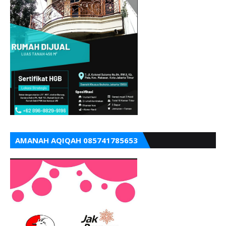
AMANAH AQIQAH 085741785653