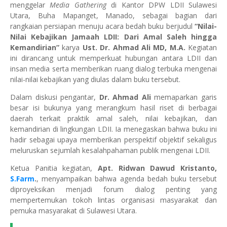
menggelar
Media Gathering
di Kantor DPW LDII Sulawesi
Utara, Buha Mapanget, Manado, sebagai bagian dari
rangkaian persiapan menuju acara bedah buku berjudul
“Nilai-
Nilai Kebajikan Jamaah LDII: Dari Amal Saleh hingga
Kemandirian”
karya
Ust. Dr. Ahmad Ali MD, M.A.
Kegiatan
ini dirancang untuk memperkuat hubungan antara LDII dan
insan media serta memberikan ruang dialog terbuka mengenai
nilai-nilai kebajikan yang diulas dalam buku tersebut.
Dalam diskusi pengantar,
Dr. Ahmad Ali
memaparkan garis
besar isi bukunya yang merangkum hasil riset di berbagai
daerah terkait praktik amal saleh, nilai kebajikan, dan
kemandirian di lingkungan LDII. Ia menegaskan bahwa buku ini
hadir sebagai upaya memberikan perspektif objektif sekaligus
meluruskan sejumlah kesalahpahaman publik mengenai LDII.
Ketua Panitia kegiatan,
Apt. Ridwan Dawud Kristanto,
S.Farm
.
, menyampaikan bahwa agenda bedah buku tersebut
diproyeksikan menjadi forum dialog penting yang
mempertemukan tokoh lintas organisasi masyarakat dan
pemuka masyarakat di Sulawesi Utara.