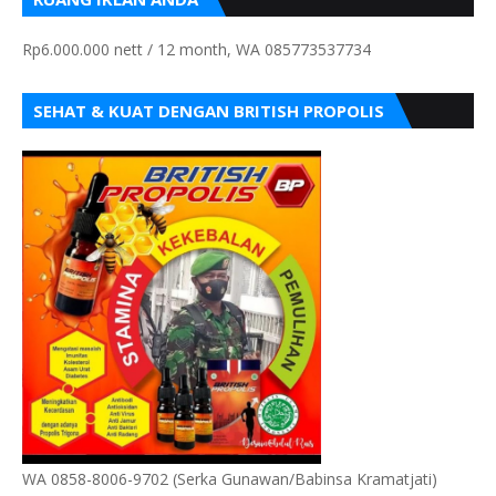
Rp6.000.000 nett / 12 month, WA 085773537734
SEHAT & KUAT DENGAN BRITISH PROPOLIS
WA 0858-8006-9702 (Serka Gunawan/Babinsa Kramatjati)