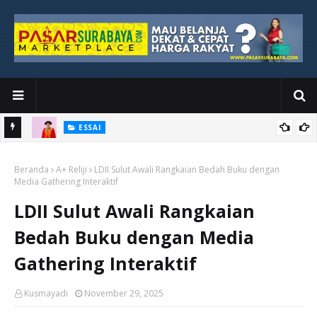
ESSAI
Bawah
Di Kuala Lumpur, Katno Hadi Menyelesaikan Perjalanan yang
Beranda
Tidak Berhenti di Panggung Wisuda
A+ Reliji
LDII Sulut Awali Rangkaian Bedah Buku dengan
Media Gathering Interaktif
LDII Sulut Awali Rangkaian
Bedah Buku dengan Media
Gathering Interaktif
Kusmayadi
November 29, 2025