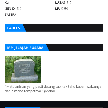
Karir
LUGAS 🇮🇩
GEN-ID 🇮🇩
MRI 🇮🇩
SASTRA
LABELS
MP-JELAJAH PUSARA
"Mati, antrian yang pasti datang tapi tak tahu kapan waktunya
dan dimana tempatnya." (Mahar)