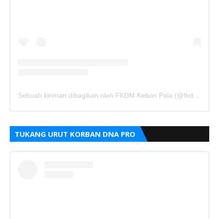
Sebuah kiriman dibagikan oleh FKDM Kebon Pala (@fkdm_kebonpala)
TUKANG URUT KORBAN DNA PRO