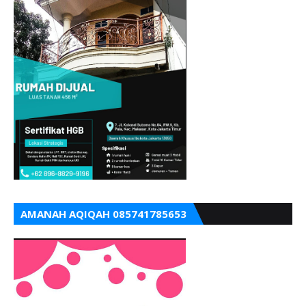
AMANAH AQIQAH 085741785653