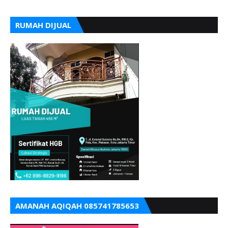
RUMAH DIJUAL
AMANAH AQIQAH 085741785653