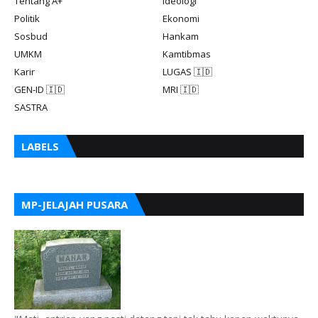
Tentang A+
Ideologi
Politik
Ekonomi
Sosbud
Hankam
UMKM
Kamtibmas
Karir
LUGAS 🇮🇩
GEN-ID 🇮🇩
MRI 🇮🇩
SASTRA
LABELS
MP-JELAJAH PUSARA