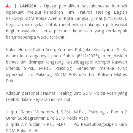
A+
| LANGSA -
Upaya pemulihan pascabencana kembali
diperkuat melalui kehadiran Tim Trauma Healing Bagian
Psikologi SDM Polda Aceh di Kota Langsa, Jumat (5/12/2025).
Kegiatan ini digelar untuk memberikan dukungan psikososial
bagi masyarakat serta personel kepolisian yang terdampak
banjir beberapa waktu terakhir.
Kabid Humas Polda Aceh, Kombes Pol. Joko Krisdiyanto, S.I.K.,
dalam keterangannya pada Sabtu (6/12/2025), menjelaskan
bahwa tim dipimpin langsung Kasubbagsipol Kompol Raswan
Effendi, S.Psi., M.Psi., Psikolog. Kehadiran mereka turut
diperkuat Tim Psikologi SSDM Polri dan Tim Polwan Mabes
Polri.
Adapun personel Trauma Healing Biro SDM Polda Aceh yang
terlibat dalam kegiatan ini meliputi:
1. Iptu Rahmi Muhammad, S.Psi., M.Psi., Psikolog – Pamin 2
Urren Subbagrenmin Biro SDM Polda Aceh
2. Ipda Amiruddin, S.Psi., M.Psi. – Ps. Paursubbagpsipers Biro
SDM Polda Aceh