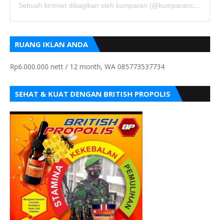
Sebuah kiriman dibagikan oleh kumparan (@kumparancom)
RUANG IKLAN ANDA
Rp6.000.000 nett / 12 month, WA 085773537734
SEHAT & KUAT DENGAN BRITISH PROPOLIS